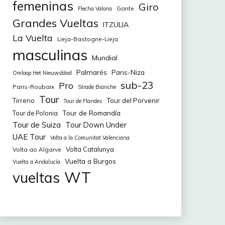
femeninas
Giro
Gante
Flecha Valona
Grandes Vueltas
ITZULIA
La Vuelta
Lieja-Bastogne-Lieja
masculinas
Mundial
Palmarés
Paris-Niza
Omloop Het Nieuwsblad
sub-23
Pro
Paris-Roubaix
Strade Bianche
Tour
Tirreno
Tour del Porvenir
Tour de Flandes
Tour de Romandía
Tour de Polonia
Tour de Suiza
Tour Down Under
UAE Tour
Volta a la Comunitat Valenciana
Volta Catalunya
Volta ao Algarve
Vuelta a Burgos
Vuelta a Andalucía
WT
vueltas