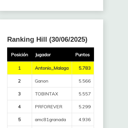
Ranking Hill (30/06/2025)
Posición
Jugador
Puntos
1
Antonio_Malaga
5.783
2
Ganon
5.566
3
TOBINTAX
5.557
4
PRFOREVER
5.299
5
amc81granada
4.936