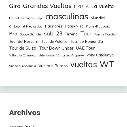
Grandes Vueltas
Giro
La Vuelta
ITZULIA
masculinas
Mundial
Lieja-Bastogne-Lieja
Palmarés
Paris-Niza
Paris-Roubaix
Omloop Het Nieuwsblad
sub-23
Tour
Pro
Tirreno
Strade Bianche
Tour de Flandes
Tour de Romandía
Tour del Porvenir
Tour de Polonia
Tour de Suiza
Tour Down Under
UAE Tour
Volta Catalunya
Volta ao Algarve
Volta a la Comunitat Valenciana
WT
vueltas
Vuelta a Burgos
Vuelta a Andalucía
Archivos
agosto 2026