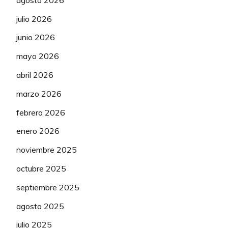
julio 2026
junio 2026
mayo 2026
abril 2026
marzo 2026
febrero 2026
enero 2026
noviembre 2025
octubre 2025
septiembre 2025
agosto 2025
julio 2025