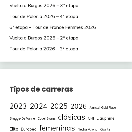
Vuelta a Burgos 2026 – 3ª etapa
Tour de Polonia 2026 – 4ª etapa
6ª etapa – Tour de France Femmes 2026
Vuelta a Burgos 2026 – 2ª etapa
Tour de Polonia 2026 – 3ª etapa
Tipos de carreras
2023
2024
2025
2026
Amstel Gold Race
clásicas
CRI
Dauphine
Brugge-DePanne
Cadel Evans
femeninas
Elite
Europeo
Gante
Flecha Valona