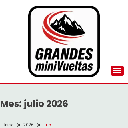
Saltar
al
contenido
Juego de ciclismo masculino y femenino
GRANDES
MINIVUELTAS
Mes:
julio 2026
Inicio
2026
julio