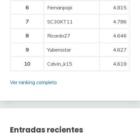
6
Fernanpopi
4.815
7
SC30KT11
4.786
8
Ricardo27
4.646
9
Yuberostar
4.627
10
Calvin_k15
4.619
Ver ranking completo
Entradas recientes