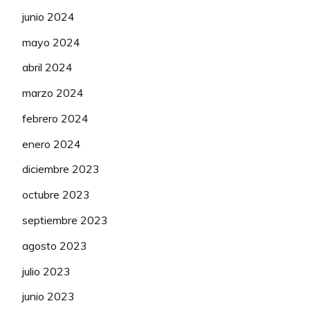
junio 2024
mayo 2024
abril 2024
marzo 2024
febrero 2024
enero 2024
diciembre 2023
octubre 2023
septiembre 2023
agosto 2023
julio 2023
junio 2023