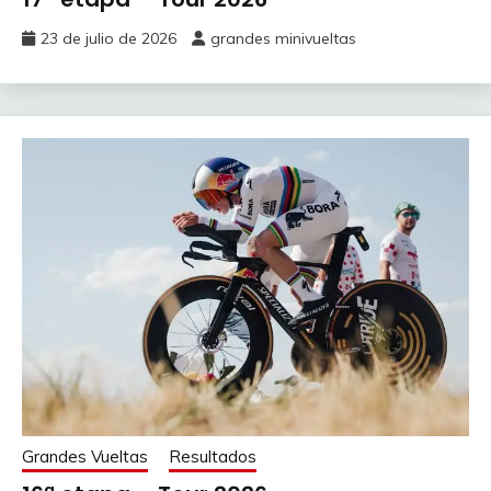
23 de julio de 2026
grandes minivueltas
Grandes Vueltas
Resultados