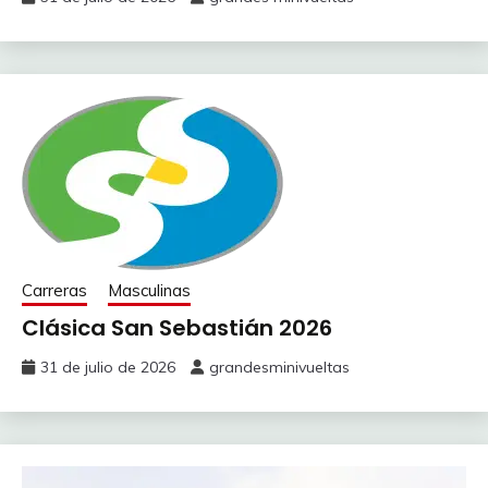
Carreras
Masculinas
Clásica San Sebastián 2026
31 de julio de 2026
grandesminivueltas