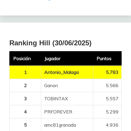
Ranking Hill (30/06/2025)
Posición
Jugador
Puntos
1
Antonio_Malaga
5.783
2
Ganon
5.566
3
TOBINTAX
5.557
4
PRFOREVER
5.299
5
amc81granada
4.936