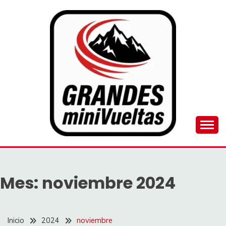
Saltar
al
contenido
Juego de ciclismo masculino y femenino
GRANDES
MINIVUELTAS
Mes:
noviembre 2024
Inicio
2024
noviembre