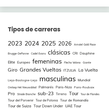
Tipos de carreras
2023
2024
2025
2026
Amstel Gold Race
clásicas
CRI
Dauphine
Brugge-DePanne
Cadel Evans
femeninas
Elite
Europeo
Gante
Flecha Valona
Grandes Vueltas
Giro
La Vuelta
ITZULIA
masculinas
Mundial
Lieja-Bastogne-Lieja
Palmarés
Paris-Niza
Paris-Roubaix
Omloop Het Nieuwsblad
sub-23
Tour
Pro
Tirreno
Strade Bianche
Tour de Flandes
Tour de Romandía
Tour del Porvenir
Tour de Polonia
Tour de Suiza
Tour Down Under
UAE Tour