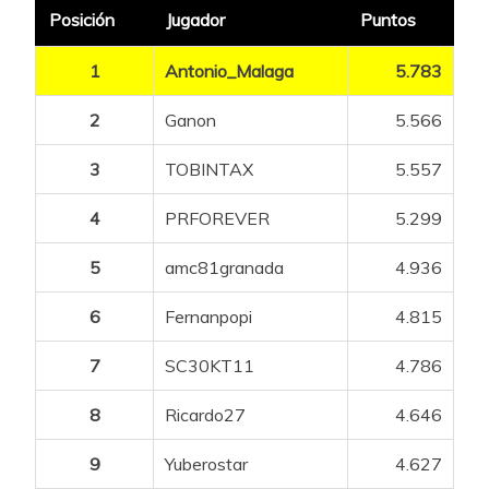
Posición
Jugador
Puntos
1
Antonio_Malaga
5.783
2
Ganon
5.566
3
TOBINTAX
5.557
4
PRFOREVER
5.299
5
amc81granada
4.936
6
Fernanpopi
4.815
7
SC30KT11
4.786
8
Ricardo27
4.646
9
Yuberostar
4.627