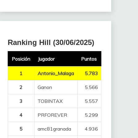
Ranking Hill (30/06/2025)
Posición
Jugador
Puntos
1
Antonio_Malaga
5.783
2
Ganon
5.566
3
TOBINTAX
5.557
4
PRFOREVER
5.299
5
amc81granada
4.936