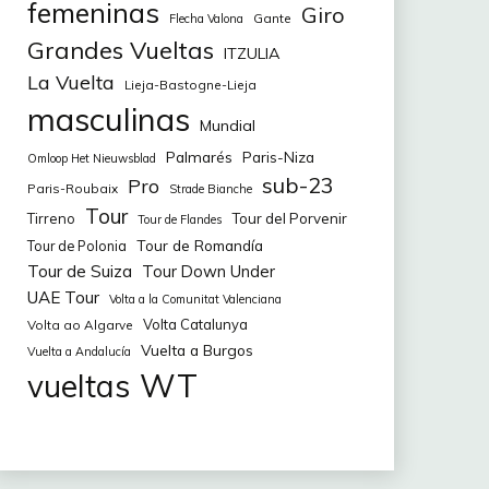
femeninas
Giro
Gante
Flecha Valona
Grandes Vueltas
ITZULIA
La Vuelta
Lieja-Bastogne-Lieja
masculinas
Mundial
Palmarés
Paris-Niza
Omloop Het Nieuwsblad
sub-23
Pro
Paris-Roubaix
Strade Bianche
Tour
Tirreno
Tour del Porvenir
Tour de Flandes
Tour de Romandía
Tour de Polonia
Tour de Suiza
Tour Down Under
UAE Tour
Volta a la Comunitat Valenciana
Volta Catalunya
Volta ao Algarve
Vuelta a Burgos
Vuelta a Andalucía
WT
vueltas