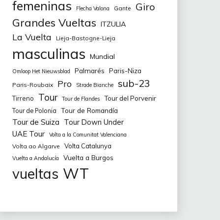
femeninas
Giro
Gante
Flecha Valona
Grandes Vueltas
ITZULIA
La Vuelta
Lieja-Bastogne-Lieja
masculinas
Mundial
Palmarés
Paris-Niza
Omloop Het Nieuwsblad
sub-23
Pro
Paris-Roubaix
Strade Bianche
Tour
Tirreno
Tour del Porvenir
Tour de Flandes
Tour de Romandía
Tour de Polonia
Tour de Suiza
Tour Down Under
UAE Tour
Volta a la Comunitat Valenciana
Volta Catalunya
Volta ao Algarve
Vuelta a Burgos
Vuelta a Andalucía
WT
vueltas