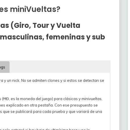
es miniVueltas?
tas
(Giro, Tour y Vuelta
masculinas, femeninas y sub
ngs
a y un nick. No se admiten clones y si estos se detectan se
 (ĦĐ, es la moneda del juego) para clásicas y minivueltas,
ones explicado en otra pestaña. Con ese presupuesto se
os que se publicará para cada prueba y que variará de una
solo entrará si hay baja de ultimísima hora y no lo