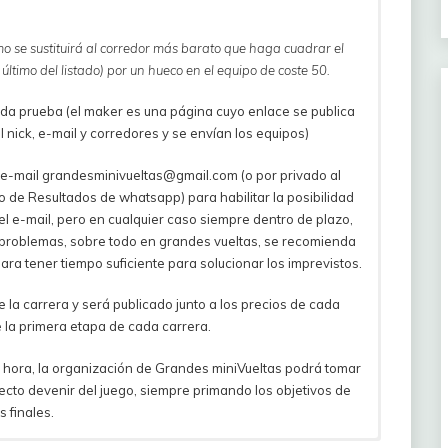
mo se sustituirá al corredor más barato que haga cuadrar el
ltimo del listado) por un hueco en el equipo de coste 50.
ada prueba (el maker es una página cuyo enlace se publica
l nick, e-mail y corredores y se envían los equipos)
 e-mail grandesminivueltas@gmail.com (o por privado al
o de Resultados de whatsapp) para habilitar la posibilidad
l e-mail, pero en cualquier caso siempre dentro de plazo,
r problemas, sobre todo en grandes vueltas, se recomienda
ra tener tiempo suficiente para solucionar los imprevistos.
a carrera y será publicado junto a los precios de cada
 la primera etapa de cada carrera.
ma hora, la organización de Grandes miniVueltas podrá tomar
ecto devenir del juego, siempre primando los objetivos de
s finales.