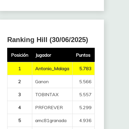
Ranking Hill (30/06/2025)
Posición
Jugador
Puntos
1
Antonio_Malaga
5.783
2
Ganon
5.566
3
TOBINTAX
5.557
4
PRFOREVER
5.299
5
amc81granada
4.936