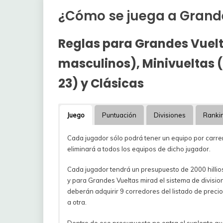
¿Cómo se juega a Grand
Reglas para Grandes Vuel
masculinos),
Minivueltas
(
23)
y Clásicas
Juego
Puntuación
Divisiones
Ranki
Cada jugador sólo podrá tener un equipo por carrer
eliminará a todos los equipos de dicho jugador.
Cada jugador tendrá un presupuesto de 2000 hillios
y para Grandes Vueltas mirad el sistema de divisi
deberán adquirir 9 corredores del listado de preci
a otra.
Dentro de ese presupuesto no entra el suplente que 