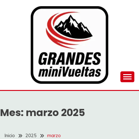
Saltar
al
contenido
Juego de ciclismo masculino y femenino
GRANDES
MINIVUELTAS
Mes:
marzo 2025
Inicio
2025
marzo