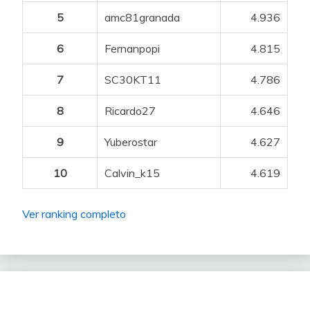
5
amc81granada
4.936
6
Fernanpopi
4.815
7
SC30KT11
4.786
8
Ricardo27
4.646
9
Yuberostar
4.627
10
Calvin_k15
4.619
Ver ranking completo