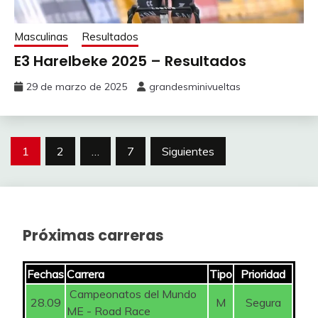
Masculinas
Resultados
E3 Harelbeke 2025 – Resultados
29 de marzo de 2025
grandesminivueltas
Paginación
1
2
…
7
Siguientes
de
entradas
Próximas carreras
Fechas
Carrera
Tipo
Prioridad
Campeonatos del Mundo
28.09
M
Segura
ME - Road Race