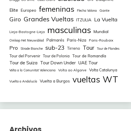
femeninas
Elite
Europeo
Gante
Flecha Valona
Grandes Vueltas
Giro
La Vuelta
ITZULIA
masculinas
Mundial
Lieja-Bastogne-Lieja
Palmarés
Paris-Niza
Paris-Roubaix
Omloop Het Nieuwsblad
sub-23
Tour
Pro
Tirreno
Strade Bianche
Tour de Flandes
Tour de Romandía
Tour del Porvenir
Tour de Polonia
Tour de Suiza
Tour Down Under
UAE Tour
Volta Catalunya
Volta ao Algarve
Volta a la Comunitat Valenciana
WT
vueltas
Vuelta a Burgos
Vuelta a Andalucía
Archivos