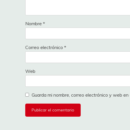
18
Oso Pinoso
19
Cid_Campeador
Nombre
*
20
Amitx
21
padovan0
Correo electrónico
*
22
Advenedizo
23
Joserrarodri
Web
24
atp
Guarda mi nombre, correo electrónico y web en
25
Asacan
26
SEARIBS
27
JMAZO