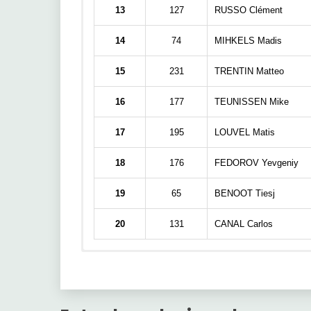
13
127
RUSSO Clément
14
74
MIHKELS Madis
15
231
TRENTIN Matteo
16
177
TEUNISSEN Mike
17
195
LOUVEL Matis
18
176
FEDOROV Yevgeniy
19
65
BENOOT Tiesj
20
131
CANAL Carlos
Nombre
AÑO
GANADOR
AURIA
Pos
Jugador
PEDERSEN