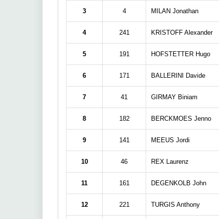
3
4
MILAN Jonathan
4
241
KRISTOFF Alexander
5
191
HOFSTETTER Hugo
6
171
BALLERINI Davide
7
41
GIRMAY Biniam
8
182
BERCKMOES Jenno
9
141
MEEUS Jordi
10
46
REX Laurenz
11
161
DEGENKOLB John
12
221
TURGIS Anthony