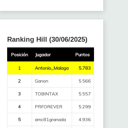
Ranking Hill (30/06/2025)
Posición
Jugador
Puntos
1
Antonio_Malaga
5.783
2
Ganon
5.566
3
TOBINTAX
5.557
4
PRFOREVER
5.299
5
amc81granada
4.936