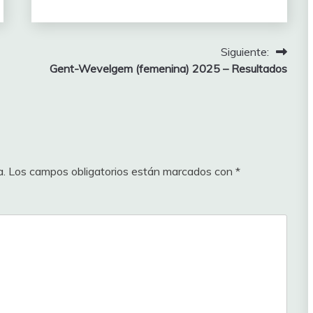
asificación
Siguiente:
Gent-Wevelgem (femenina) 2025 – Resultados
Puntos
(pts Hill)
367
70
352
60
a.
Los campos obligatorios están marcados con
*
349
50
347
40
347
40
347
40
345
30