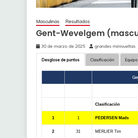
Masculinas
Resultados
Gent-Wevelgem (mascul
30 de marzo de 2025
grandes minivueltas
Desglose de puntos
Clasificación
Equipo
Ge
Clasificación
1
1
PEDERSEN Mads
2
31
MERLIER Tim