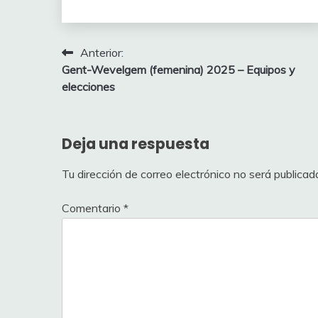
mostrar completa
Navegación
cl
Anterior:
Gent-Wevelgem (femenina) 2025 – Equipos y
de
Pos
Jugador
elecciones
entradas
11
PRFOREVER
Deja una respuesta
12
Jacob.
Tu dirección de correo electrónico no será publicad
13
Vandebel
14
Juank_09
Comentario
*
15
Pera Mayor
16
Ramirouriol
17
Nikola Sarcevic