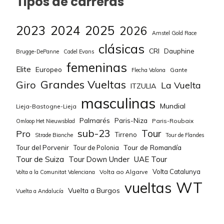
Tipos de carreras
2023
2024
2025
2026
Amstel Gold Race
clásicas
CRI
Dauphine
Brugge-DePanne
Cadel Evans
femeninas
Elite
Europeo
Gante
Flecha Valona
Grandes Vueltas
Giro
La Vuelta
ITZULIA
masculinas
Mundial
Lieja-Bastogne-Lieja
Palmarés
Paris-Niza
Paris-Roubaix
Omloop Het Nieuwsblad
sub-23
Tour
Pro
Tirreno
Strade Bianche
Tour de Flandes
Tour de Romandía
Tour del Porvenir
Tour de Polonia
Tour de Suiza
Tour Down Under
UAE Tour
Volta Catalunya
Volta ao Algarve
Volta a la Comunitat Valenciana
WT
vueltas
Vuelta a Burgos
Vuelta a Andalucía