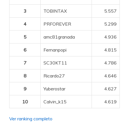
3
TOBINTAX
5.557
4
PRFOREVER
5.299
5
amc81granada
4.936
6
Fernanpopi
4.815
7
SC30KT11
4.786
8
Ricardo27
4.646
9
Yuberostar
4.627
10
Calvin_k15
4.619
Ver ranking completo