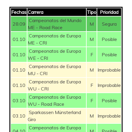
Fechas
Carrera
Tipo
Prioridad
Campeonatos del Mundo
28.09
M
Segura
ME - Road Race
Campeonatos de Europa
01.10
M
Posible
ME - CRI
Campeonatos de Europa
01.10
F
Posible
WE - CRI
Campeonatos de Europa
01.10
M
Improbable
MU - CRI
Campeonatos de Europa
01.10
F
Improbable
WU - CRI
Campeonatos de Europa
03.10
F
Posible
WU - Road Race
Sparkassen Münsterland
03.10
M
Improbable
Giro
Campeonatos de Europa
04.10
M
Posible