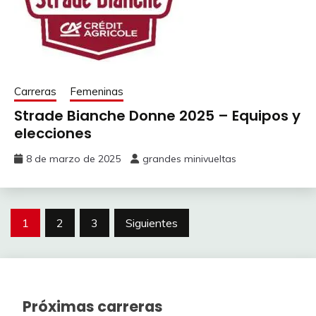
Carreras
Femeninas
Strade Bianche Donne 2025 – Equipos y
elecciones
8 de marzo de 2025
grandes minivueltas
Paginación
1
2
3
Siguientes
de
entradas
Próximas carreras