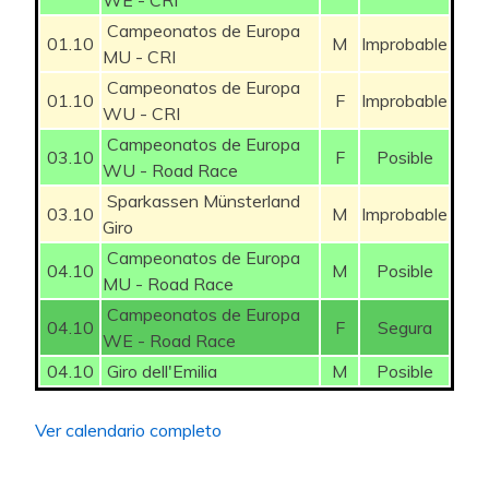
WE - CRI
WELSFORD Sam
150
Campeonatos de Europa
4,3%
75
5
HARPER Chris
01.10
M
Improbable
MU - CRI
4,3%
50
5
HOWSON Damien
Campeonatos de Europa
01.10
F
Improbable
WU - CRI
4,3%
100
5
LECERF Junior
Campeonatos de Europa
03.10
F
Posible
17alvaro98
WU - Road Race
4,3%
50
5
GAFFURI Mattia
Sparkassen Münsterland
MILAN Jonathan
350
03.10
M
Improbable
3,4%
50
4
Giro
MOSCON Gianni
Campeonatos de Europa
DAINESE Alberto
125
04.10
M
Posible
3,4%
50
4
DEHAIRS Simon
MU - Road Race
DEL TORO Isaac
500
Campeonatos de Europa
3,4%
75
4
VERGALLITO Luca
04.10
F
Segura
WE - Road Race
GALL Felix
250
3,4%
75
4
04.10
Giro dell'Emilia
M
Posible
MUNTON Byron
VAN EETVELT Lennert
250
3,4%
75
4
MILESI Lorenzo
Ver calendario completo
DE BUYST Jasper
50
3,4%
75
4
PICKERING Finlay