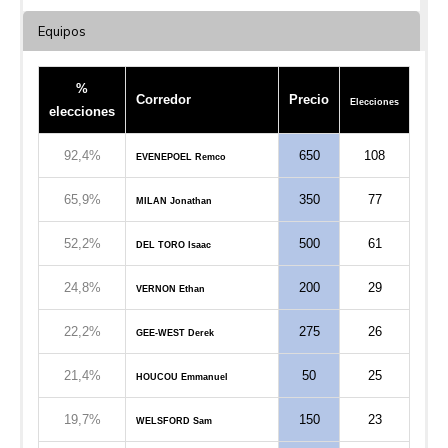
Equipos
%
Corredor
Precio
Elecciones
elecciones
92,4%
650
108
EVENEPOEL Remco
65,9%
350
77
MILAN Jonathan
52,2%
500
61
DEL TORO Isaac
24,8%
200
29
VERNON Ethan
22,2%
275
26
GEE-WEST Derek
21,4%
50
25
HOUCOU Emmanuel
19,7%
150
23
WELSFORD Sam