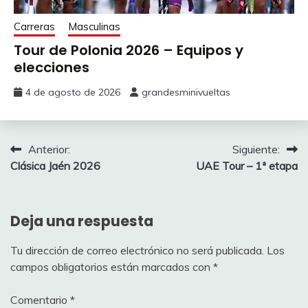
POLITT Nils
75
9,4%
75
11
JOHANNESSEN Anders Halland
Carreras
Masculinas
EVENEPOEL Remco
650
8,6%
175
10
GAUDU David
Tour de Polonia 2026 – Equipos y
elecciones
DEL TORO Isaac
500
8,6%
50
10
CONSONNI Simone
4 de agosto de 2026
grandesminivueltas
GALL Felix
250
8,6%
100
10
JAKOBSEN Fabio
JOHANNESSEN
8,6%
225
10
YATES Adam
Tobias Halland
225
Navegación
Anterior:
Siguiente:
7,7%
150
9
THIJSSEN Gerben
Clásica Jaén 2026
UAE Tour – 1ª etapa
EULALIO Afonso
100
de
6,8%
100
8
BOL Cees
entradas
JAKOBSEN Fabio
100
Deja una respuesta
7,7%
125
9
DAINESE Alberto
Tu dirección de correo electrónico no será publicada.
Los
7,7%
225
9
STORER Michael
campos obligatorios están marcados con
*
7,7%
50
9
SYRITSA Gleb
AntonioJesus_Huelin
Comentario
*