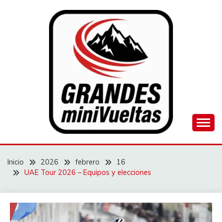
Saltar
al
contenido
Juego de ciclismo masculino y femenino
GRANDES
MINIVUELTAS
Inicio
2026
febrero
16
UAE Tour 2026 – Equipos y elecciones