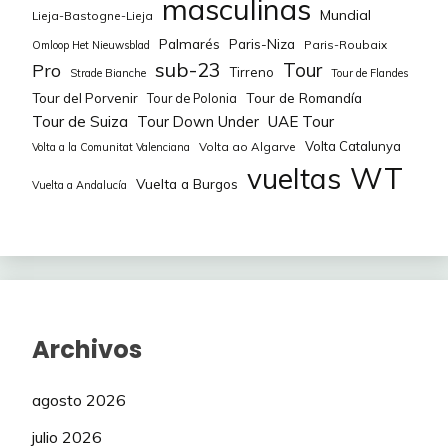
masculinas
Mundial
Lieja-Bastogne-Lieja
EVENEPOEL Remco
650
1,7%
50
2
Palmarés
Paris-Niza
Paris-Roubaix
ROMELE Alessandro
Omloop Het Nieuwsblad
sub-23
Tour
Pro
Tirreno
Strade Bianche
Tour de Flandes
MILAN Jonathan
350
0,9%
50
1
DRIZNERS Jarrad
Tour de Romandía
Tour del Porvenir
Tour de Polonia
Tour de Suiza
Tour Down Under
UAE Tour
GEE-WEST Derek
275
0,9%
50
1
MACKELLAR Alastair
Volta Catalunya
Volta ao Algarve
Volta a la Comunitat Valenciana
TIBERI Antonio
300
WT
vueltas
0,9%
50
1
VAN DER LEE Jardi Christiaan
Vuelta a Burgos
Vuelta a Andalucía
WALSCHEID Max
75
0,9%
50
1
HUENS Axel
SYRITSA Gleb
50
0,9%
75
1
JACOBS Johan
PLAPP Luke
175
0,9%
50
1
SWIFT Ben
BELOKI Markel
75
Archivos
0,9%
75
1
KONRAD Patrick
ARNDT Nikias
50
0,9%
50
1
agosto 2026
GUALDI Simone
julio 2026
0,9%
75
1
VEISTROFFER Baptiste