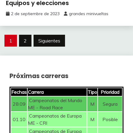
Equipos y elecciones
2 de septiembre de 2023
grandes minivueltas
Paginación
1
2
Siguientes
de
entradas
Próximas carreras
Fechas
Carrera
Tipo
Prioridad
Campeonatos del Mundo
28.09
M
Segura
ME - Road Race
Campeonatos de Europa
01.10
M
Posible
ME - CRI
Campeonatos de Europa