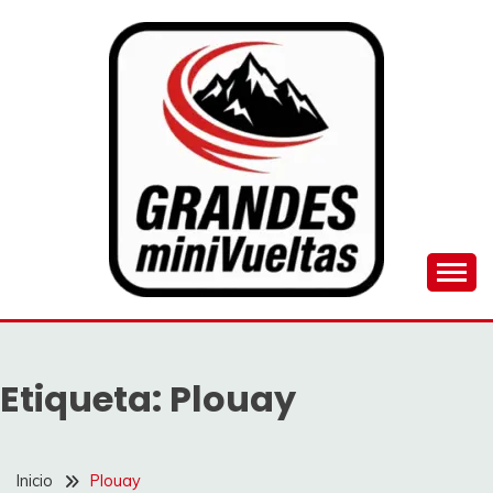
Saltar
al
contenido
Juego de ciclismo masculino y femenino
GRANDES
MINIVUELTAS
Etiqueta:
Plouay
Inicio
Plouay