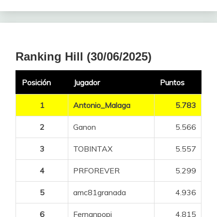
Ranking Hill (30/06/2025)
Posición
Jugador
Puntos
1
Antonio_Malaga
5.783
2
Ganon
5.566
3
TOBINTAX
5.557
4
PRFOREVER
5.299
5
amc81granada
4.936
6
Fernanpopi
4.815