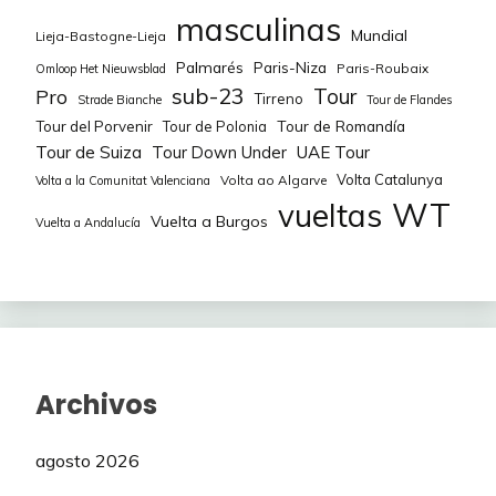
masculinas
Mundial
Lieja-Bastogne-Lieja
Palmarés
Paris-Niza
Paris-Roubaix
Omloop Het Nieuwsblad
sub-23
Tour
Pro
Tirreno
Strade Bianche
Tour de Flandes
Tour de Romandía
Tour del Porvenir
Tour de Polonia
Tour de Suiza
Tour Down Under
UAE Tour
Volta Catalunya
Volta ao Algarve
Volta a la Comunitat Valenciana
WT
vueltas
Vuelta a Burgos
Vuelta a Andalucía
Archivos
agosto 2026