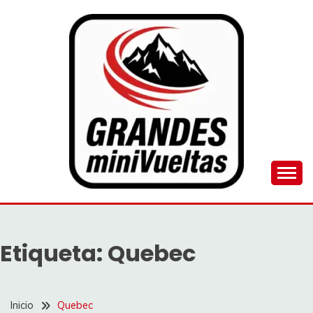
Saltar
al
contenido
Juego de ciclismo masculino y femenino
GRANDES
MINIVUELTAS
Etiqueta:
Quebec
Inicio
Quebec