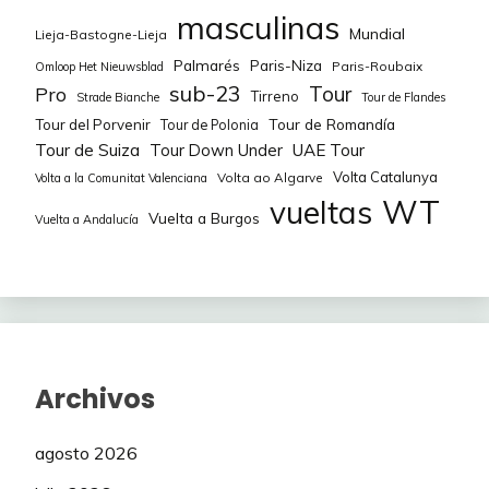
masculinas
Mundial
Lieja-Bastogne-Lieja
Palmarés
Paris-Niza
Paris-Roubaix
Omloop Het Nieuwsblad
sub-23
Tour
Pro
Tirreno
Strade Bianche
Tour de Flandes
Tour de Romandía
Tour del Porvenir
Tour de Polonia
Tour de Suiza
Tour Down Under
UAE Tour
Volta Catalunya
Volta ao Algarve
Volta a la Comunitat Valenciana
WT
vueltas
Vuelta a Burgos
Vuelta a Andalucía
Archivos
agosto 2026