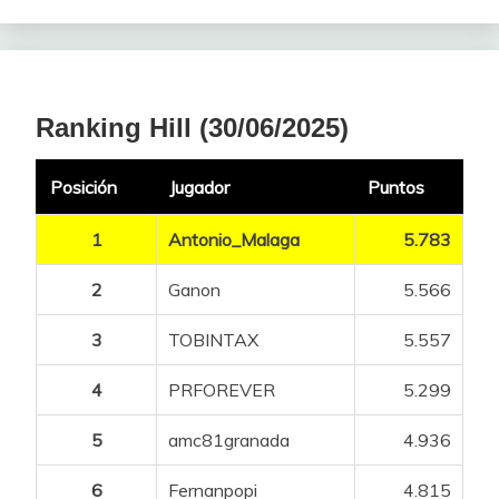
Ranking Hill (30/06/2025)
Posición
Jugador
Puntos
1
Antonio_Malaga
5.783
2
Ganon
5.566
3
TOBINTAX
5.557
4
PRFOREVER
5.299
5
amc81granada
4.936
6
Fernanpopi
4.815