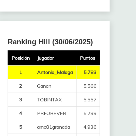
Ranking Hill (30/06/2025)
Posición
Jugador
Puntos
1
Antonio_Malaga
5.783
2
Ganon
5.566
3
TOBINTAX
5.557
4
PRFOREVER
5.299
5
amc81granada
4.936