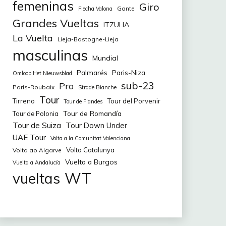
femeninas
Giro
Gante
Flecha Valona
Grandes Vueltas
ITZULIA
La Vuelta
Lieja-Bastogne-Lieja
masculinas
Mundial
Palmarés
Paris-Niza
Omloop Het Nieuwsblad
sub-23
Pro
Paris-Roubaix
Strade Bianche
Tour
Tirreno
Tour del Porvenir
Tour de Flandes
Tour de Romandía
Tour de Polonia
Tour de Suiza
Tour Down Under
UAE Tour
Volta a la Comunitat Valenciana
Volta Catalunya
Volta ao Algarve
Vuelta a Burgos
Vuelta a Andalucía
WT
vueltas