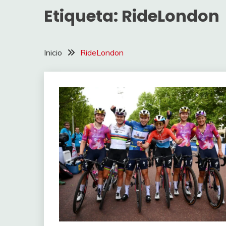
Etiqueta:
RideLondon
Inicio
RideLondon