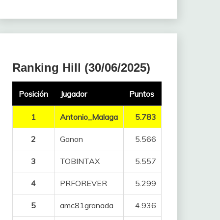
Ranking Hill (30/06/2025)
Posición
Jugador
Puntos
1
Antonio_Malaga
5.783
2
Ganon
5.566
3
TOBINTAX
5.557
4
PRFOREVER
5.299
5
amc81granada
4.936