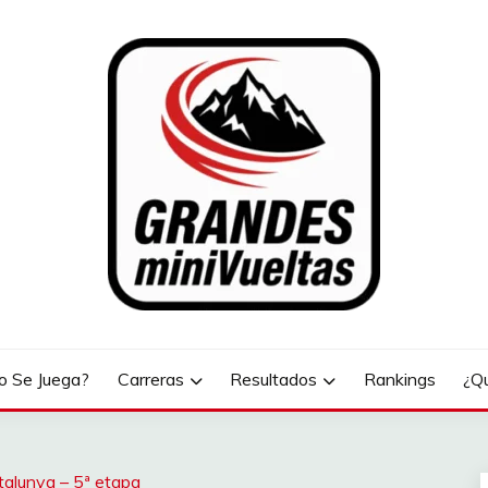
LTAS
 Se Juega?
Carreras
Resultados
Rankings
¿Q
talunya – 5ª etapa