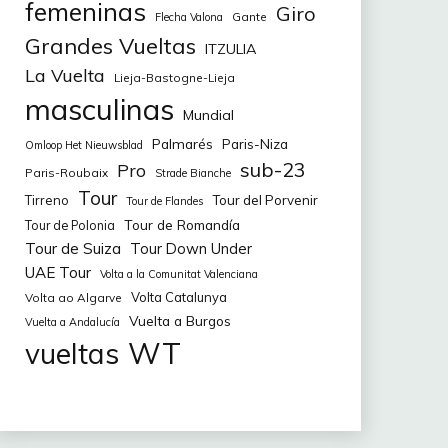
femeninas
Giro
Gante
Flecha Valona
Grandes Vueltas
ITZULIA
La Vuelta
Lieja-Bastogne-Lieja
masculinas
Mundial
Palmarés
Paris-Niza
Omloop Het Nieuwsblad
sub-23
Pro
Paris-Roubaix
Strade Bianche
Tour
Tirreno
Tour del Porvenir
Tour de Flandes
Tour de Romandía
Tour de Polonia
Tour de Suiza
Tour Down Under
UAE Tour
Volta a la Comunitat Valenciana
Volta Catalunya
Volta ao Algarve
Vuelta a Burgos
Vuelta a Andalucía
WT
vueltas