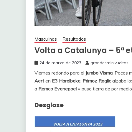
Masculinas
Resultados
Volta a Catalunya – 5ª 
24 de marzo de 2023
grandesminivueltas
Viernes redondo para el
Jumbo Visma
. Pocos m
Aert
en
E3 Harelbeke
,
Primoz Roglic
alzaba lo
a
Remco Evenepoel
y puso tierra de por medio
Desglose