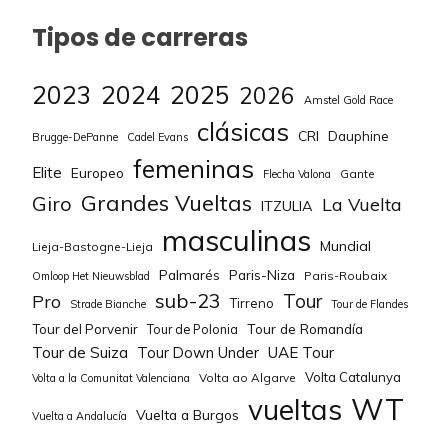
Tipos de carreras
2023
2024
2025
2026
Amstel Gold Race
clásicas
CRI
Dauphine
Brugge-DePanne
Cadel Evans
femeninas
Elite
Europeo
Gante
Flecha Valona
Grandes Vueltas
Giro
La Vuelta
ITZULIA
masculinas
Mundial
Lieja-Bastogne-Lieja
Palmarés
Paris-Niza
Paris-Roubaix
Omloop Het Nieuwsblad
sub-23
Tour
Pro
Tirreno
Strade Bianche
Tour de Flandes
Tour de Romandía
Tour del Porvenir
Tour de Polonia
Tour de Suiza
Tour Down Under
UAE Tour
Volta Catalunya
Volta ao Algarve
Volta a la Comunitat Valenciana
WT
vueltas
Vuelta a Burgos
Vuelta a Andalucía