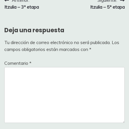
Navegación
Anterior:
Siguiente:
Itzulia – 3ª etapa
Itzulia – 5ª etapa
de
entradas
Deja una respuesta
Tu dirección de correo electrónico no será publicada.
Los
campos obligatorios están marcados con
*
Comentario
*