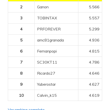
2
Ganon
5.566
3
TOBINTAX
5.557
4
PRFOREVER
5.299
5
amc81granada
4.936
6
Fernanpopi
4.815
7
SC30KT11
4.786
8
Ricardo27
4.646
9
Yuberostar
4.627
10
Calvin_k15
4.619
Ver ranking completo