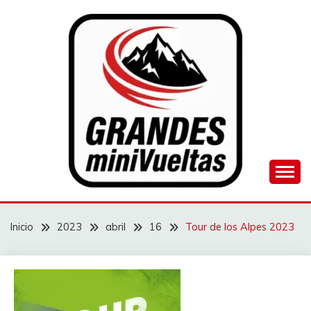
Saltar
al
contenido
Juego de ciclismo masculino y femenino
GRANDES
MINIVUELTAS
Inicio
2023
abril
16
Tour de los Alpes 2023