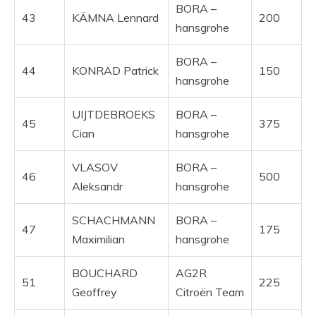
BORA –
43
KÄMNA Lennard
200
hansgrohe
BORA –
44
KONRAD Patrick
150
hansgrohe
UIJTDEBROEKS
BORA –
45
375
Cian
hansgrohe
VLASOV
BORA –
46
500
Aleksandr
hansgrohe
SCHACHMANN
BORA –
47
175
Maximilian
hansgrohe
BOUCHARD
AG2R
51
225
Geoffrey
Citroën Team