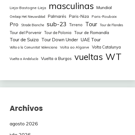
masculinas
Mundial
Lieja-Bastogne-Lieja
Palmarés
Paris-Niza
Paris-Roubaix
Omloop Het Nieuwsblad
sub-23
Tour
Pro
Tirreno
Strade Bianche
Tour de Flandes
Tour de Romandía
Tour del Porvenir
Tour de Polonia
Tour de Suiza
Tour Down Under
UAE Tour
Volta Catalunya
Volta ao Algarve
Volta a la Comunitat Valenciana
WT
vueltas
Vuelta a Burgos
Vuelta a Andalucía
Archivos
agosto 2026
julio 2026