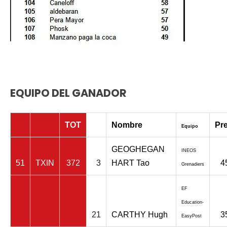
EQUIPO DEL GANADOR
TOT
Nombre
Pr
Equipo
GEOGHEGAN
INEOS
51
TXIN
372
3
HART Tao
4
Grenadiers
EF
Education-
21
CARTHY Hugh
3
EasyPost