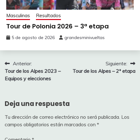
Masculinas
Resultados
Tour de Polonia 2026 – 3ª etapa
5 de agosto de 2026
grandesminivueltas
Navegación
Anterior:
Siguiente:
Tour de los Alpes 2023 –
Tour de los Alpes – 2ª etapa
de
Equipos y elecciones
entradas
Deja una respuesta
Tu dirección de correo electrónico no será publicada.
Los
campos obligatorios están marcados con
*
Comentario
*