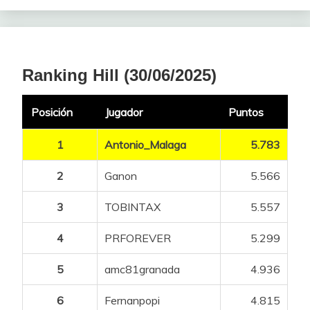
Ranking Hill (30/06/2025)
Posición
Jugador
Puntos
1
Antonio_Malaga
5.783
2
Ganon
5.566
3
TOBINTAX
5.557
4
PRFOREVER
5.299
5
amc81granada
4.936
6
Fernanpopi
4.815