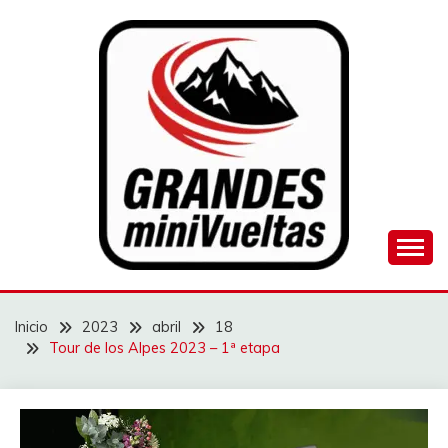
Saltar
al
contenido
Juego de ciclismo masculino y femenino
GRANDES
MINIVUELTAS
Inicio
2023
abril
18
Tour de los Alpes 2023 – 1ª etapa