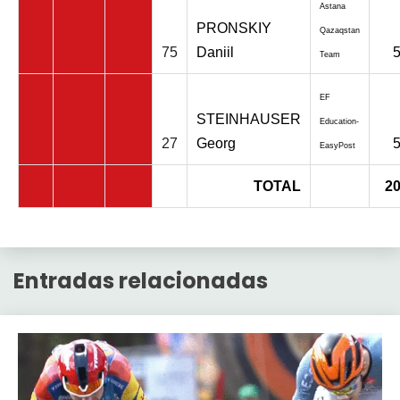
Astana
PRONSKIY
Qazaqstan
75
Daniil
Team
EF
STEINHAUSER
Education-
27
Georg
EasyPost
TOTAL
2
Entradas relacionadas