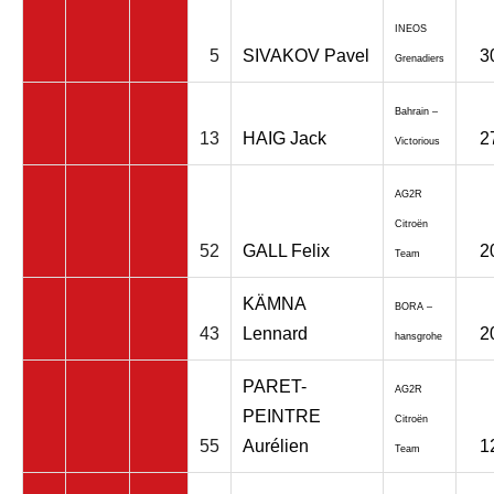
INEOS
5
SIVAKOV Pavel
3
Grenadiers
Bahrain –
13
HAIG Jack
2
Victorious
AG2R
Citroën
52
GALL Felix
2
Team
KÄMNA
BORA –
43
Lennard
2
hansgrohe
PARET-
AG2R
PEINTRE
Citroën
55
Aurélien
1
Team