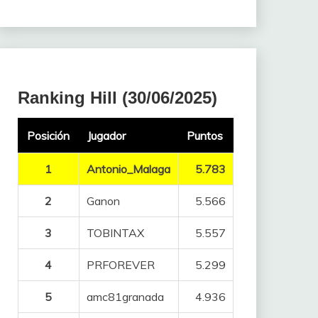
Ranking Hill (30/06/2025)
Posición
Jugador
Puntos
1
Antonio_Malaga
5.783
2
Ganon
5.566
3
TOBINTAX
5.557
4
PRFOREVER
5.299
5
amc81granada
4.936