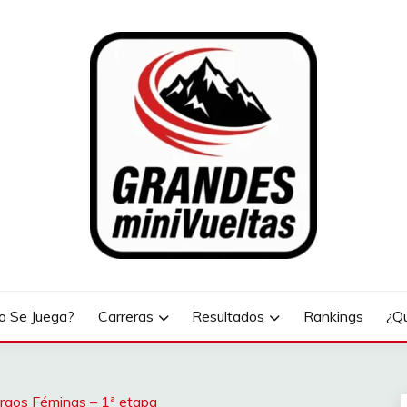
LTAS
 Se Juega?
Carreras
Resultados
Rankings
¿Q
urgos Féminas – 1ª etapa