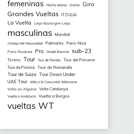
femeninas
Giro
Gante
Flecha Valona
Grandes Vueltas
ITZULIA
La Vuelta
Lieja-Bastogne-Lieja
masculinas
Mundial
Palmarés
Paris-Niza
Omloop Het Nieuwsblad
sub-23
Pro
Paris-Roubaix
Strade Bianche
Tour
Tirreno
Tour del Porvenir
Tour de Flandes
Tour de Romandía
Tour de Polonia
Tour de Suiza
Tour Down Under
UAE Tour
Volta a la Comunitat Valenciana
Volta Catalunya
Volta ao Algarve
Vuelta a Burgos
Vuelta a Andalucía
WT
vueltas