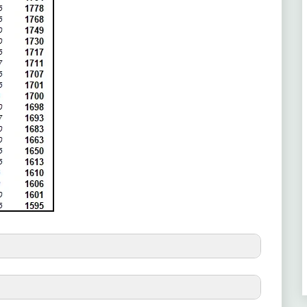
(6ª)
305
(3ª)
302
(1ª)
300
(3ª)
300
(4ª)
297
(1ª)
295
(1ª)
295
(2ª)
295
 al 150º
(4ª)
295
(pts