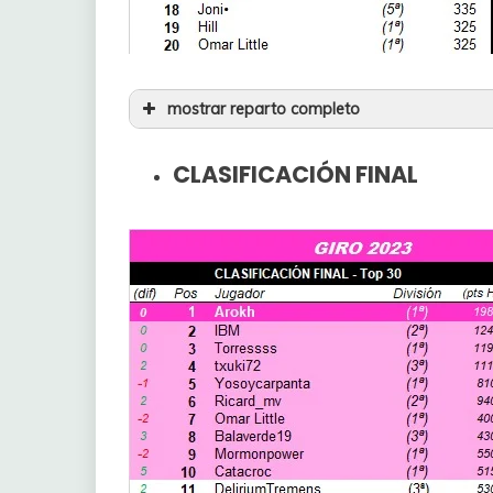
mostrar reparto completo
21
Fernanpopi
CLASIFICACIÓN FINAL
22
Exxco
23
KIJ
24
Cochifrito
25
Panocho26
26
Yosoycarpanta
27
Caneloff