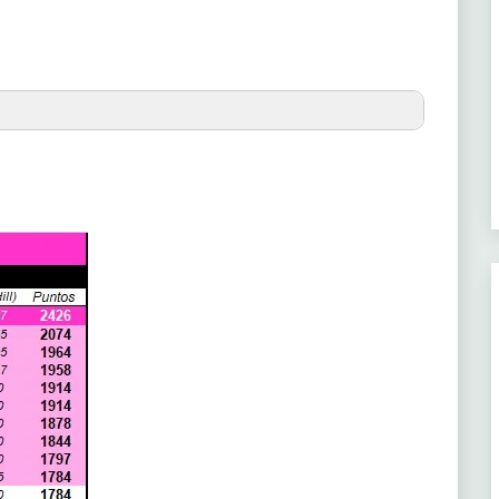
(1ª)
325
(1ª)
323
(5ª)
320
(5ª)
317
(1ª)
310
(1ª)
310
(6ª)
308