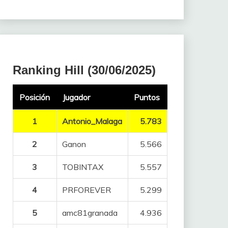
Ranking Hill (30/06/2025)
Posición
Jugador
Puntos
1
Antonio_Malaga
5.783
2
Ganon
5.566
3
TOBINTAX
5.557
4
PRFOREVER
5.299
5
amc81granada
4.936