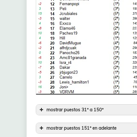
28
OKE
29
Josu93
30
Mormonpower
31
alfrdjcuak
32
Macijauskascrack
33
Kantauri
34
Slayeru
mostrar puestos 31º a 150º
35
Sendros
CLASIFICACIÓN FINAL – 31º
36
Touche Amore
mostrar puestos 151º en adelante