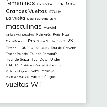
femeninas
Giro
Gante
Flecha Valona
Grandes Vueltas
ITZULIA
La Vuelta
Lieja-Bastogne-Lieja
masculinas
Mundial
Palmarés
Paris-Niza
Omloop Het Nieuwsblad
sub-23
Pro
Paris-Roubaix
Strade Bianche
Tour
Tirreno
Tour del Porvenir
Tour de Flandes
Tour de Romandía
Tour de Polonia
Tour de Suiza
Tour Down Under
UAE Tour
Volta a la Comunitat Valenciana
Volta Catalunya
Volta ao Algarve
Vuelta a Burgos
Vuelta a Andalucía
WT
vueltas