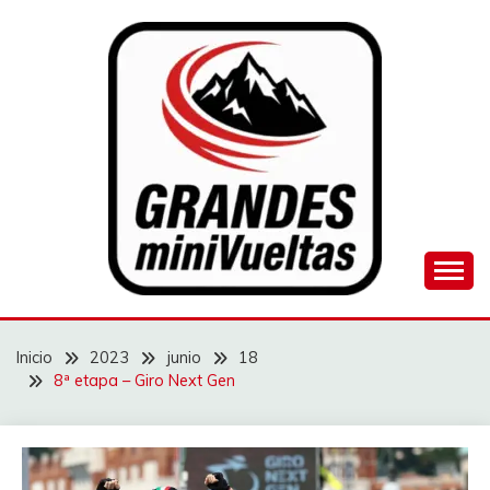
Saltar
al
contenido
Juego de ciclismo masculino y femenino
GRANDES
MINIVUELTAS
Inicio
2023
junio
18
8ª etapa – Giro Next Gen