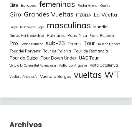
femeninas
Elite
Europeo
Gante
Flecha Valona
Grandes Vueltas
Giro
La Vuelta
ITZULIA
masculinas
Mundial
Lieja-Bastogne-Lieja
Palmarés
Paris-Niza
Paris-Roubaix
Omloop Het Nieuwsblad
sub-23
Tour
Pro
Tirreno
Strade Bianche
Tour de Flandes
Tour de Romandía
Tour del Porvenir
Tour de Polonia
Tour de Suiza
Tour Down Under
UAE Tour
Volta Catalunya
Volta ao Algarve
Volta a la Comunitat Valenciana
WT
vueltas
Vuelta a Burgos
Vuelta a Andalucía
Archivos