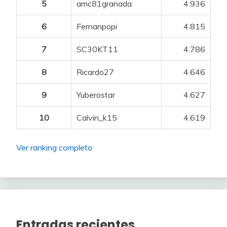
5
amc81granada
4.936
6
Fernanpopi
4.815
7
SC30KT11
4.786
8
Ricardo27
4.646
9
Yuberostar
4.627
10
Calvin_k15
4.619
Ver ranking completo
Entradas recientes