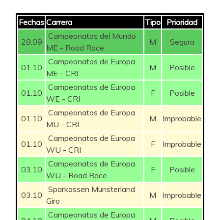
-10
98
Jaqen
(6ª)
603
111
Martensitarevenida
(5ª)
46
EEKHOFF Nils
50
17
Fechas
Carrera
Tipo
Prioridad
-7
99
Fernanpopi
(1ª)
601
112
Advenedizo
(6ª)
46
LANDA Mikel
200
17
Campeonatos del Mundo
28.09
M
Segura
ME - Road Race
7
100
Davidcervera
(1ª)
601
113
Wapimach Bike
(6ª)
46
TEUNS Dylan
100
16
Campeonatos de Europa
01.10
M
Posible
-2
101
Alvarol
(3ª)
601
ME - CRI
114
Yosoycarpanta
(1ª)
45
WELSFORD Sam
125
16
Campeonatos de Europa
01.10
F
Posible
33
102
axi2332
(2ª)
600
WE - CRI
115
Joseflo1983
(1ª)
45
LUTSENKO Alexey
150
16
Campeonatos de Europa
01.10
M
Improbable
33
103
Oso Pinoso
(2ª)
600
MU - CRI
116
Calvink_15
(1ª)
45
ALAPHILIPPE Julian
175
16
Campeonatos de Europa
5
104
Pepet76
(2ª)
599
01.10
F
Improbable
117
IKERMAD
(1ª)
45
WU - CRI
CRAS Steff
75
15
Campeonatos de Europa
11
105
Mister10
(2ª)
597
03.10
F
Posible
118
Petrovic100
(3ª)
45
WU - Road Race
PEDRERO Antonio
75
15
Sparkassen Münsterland
-13
106
Phosk
(1ª)
596
03.10
M
Improbable
119
Jacob.
(3ª)
45
VAN POPPEL Danny
100
15
Giro
38
107
P4chuli4
(3ª)
596
Campeonatos de Europa
120
DaMaCre
(5ª)
45