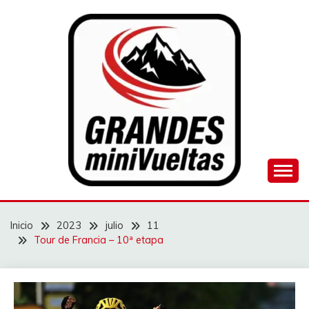
Saltar
al
contenido
Juego de ciclismo masculino y femenino
GRANDES
MINIVUELTAS
Inicio
2023
julio
11
Tour de Francia – 10ª etapa