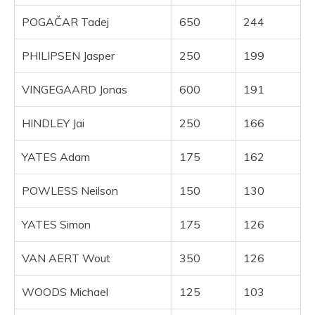
-4
42
Dani_romero
(4ª)
721
55
Monroe Bell
(1ª)
55
POGAČAR Tadej
650
244
-10
43
Young Thunder
(4ª)
712
56
Tsubasa
(3ª)
55
PHILIPSEN Jasper
250
199
15
44
Catacroc
(1ª)
707
57
Kraig170
(2ª)
54
VINGEGAARD Jonas
600
191
-3
45
Grit Enver
(5ª)
704
58
Arranz
(5ª)
54
HINDLEY Jai
250
166
-7
46
Arokh
(1ª)
701
59
SOYER
(6ª)
54
YATES Adam
175
162
-2
47
Calvink_15
(1ª)
700
60
Atp
(1ª)
53
POWLESS Neilson
150
130
-2
48
DaMaCre
(5ª)
700
61
RubenRtx
(2ª)
53
YATES Simon
175
126
24
49
Angavo
(2ª)
697
62
Mister10
(2ª)
53
VAN AERT Wout
350
126
-3
50
Putupum
(2ª)
692
63
Xagutxo
(3ª)
53
WOODS Michael
125
103
-8
51
Slayeru
(1ª)
686
64
Touche Amore
(3ª)
53