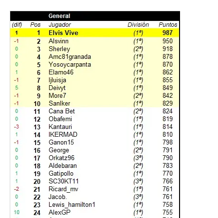
27
RIDJO
(1ª)
66
28
CIUDI
(3ª)
66
29
Sercarde.92
(3ª)
65
30
Choni_ds
(4ª)
65
31
Peli
(2ª)
64
32
Vinagre
(4ª)
64
33
arc155
(5ª)
64
34
Unaizukic
(2ª)
63
35
Fly
(4ª)
63
36
Erpakobasket
(1ª)
62