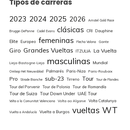
Tipos de carreras
PACHER Quentin
75
4
-2
136
Rakel
(4ª)
563
149
Nasito11
(4ª)
41
2023
2024
2025
VAN DER POEL Mathieu
250
4
2026
Amstel Gold Race
20
137
Vinagre
(4ª)
563
150
Baldomero
(5ª)
41
clásicas
CRI
Dauphine
CHARMIG Anthon
50
3
Brugge-DePanne
Cadel Evans
-11
138
JMazo
(4ª)
562
femeninas
151
wggomezvpalf
(5ª)
41
Elite
Europeo
Gante
Flecha Valona
KIRSCH Alex
50
3
Grandes Vueltas
Giro
La Vuelta
ITZULIA
-14
139
Disaster
(4ª)
561
152
Grit Enver
(5ª)
41
masculinas
POELS Wout
100
3
Mundial
Lieja-Bastogne-Lieja
11
140
Axel Pleuger
(2ª)
551
153
SanIker
(1ª)
40
Palmarés
Paris-Niza
Paris-Roubaix
Omloop Het Nieuwsblad
LAPORTE Christophe
125
3
sub-23
Tour
Pro
Tirreno
13
141
Boibi 2
(2ª)
551
Strade Bianche
Tour de Flandes
154
Amc81granada
(1ª)
40
Tour de Romandía
DILLIER Silvan
50
2
Tour del Porvenir
Tour de Polonia
Tour de Suiza
Tour Down Under
UAE Tour
2
142
Zaragozacb
(3ª)
551
155
Dani_romero
(4ª)
40
FERRON Valentin
50
2
Volta Catalunya
Volta ao Algarve
Volta a la Comunitat Valenciana
WT
-12
143
Joni•
(4ª)
551
vueltas
156
CesarG
(5ª)
40
Vuelta a Burgos
Vuelta a Andalucía
KÜNG Stefan
100
2
-7
144
Juank_09
(4ª)
550
157
Karrillo
(5ª)
40
HOULE Hugo
75
1