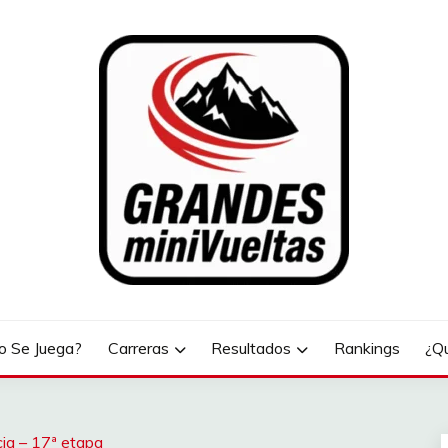
LTAS
 Se Juega?
Carreras
Resultados
Rankings
¿Q
cia – 17ª etapa