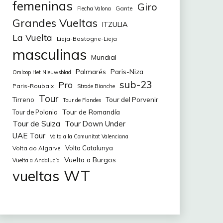
femeninas
Giro
Gante
Flecha Valona
Grandes Vueltas
ITZULIA
La Vuelta
Lieja-Bastogne-Lieja
masculinas
Mundial
Palmarés
Paris-Niza
Omloop Het Nieuwsblad
sub-23
Pro
Paris-Roubaix
Strade Bianche
Tour
Tirreno
Tour del Porvenir
Tour de Flandes
Tour de Romandía
Tour de Polonia
Tour de Suiza
Tour Down Under
UAE Tour
Volta a la Comunitat Valenciana
Volta Catalunya
Volta ao Algarve
Vuelta a Burgos
Vuelta a Andalucía
WT
vueltas