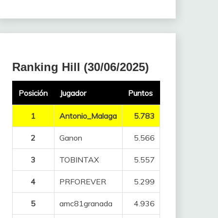
Ranking Hill (30/06/2025)
Posición
Jugador
Puntos
1
Antonio_Malaga
5.783
2
Ganon
5.566
3
TOBINTAX
5.557
4
PRFOREVER
5.299
5
amc81granada
4.936