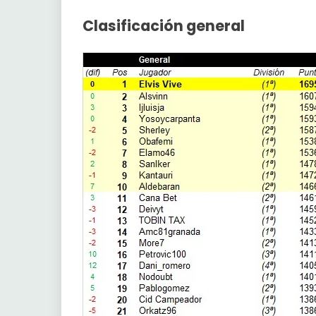
26
Jonla
Clasificación general
27
Gizmo
28
Arranz
29
Icicam
30
JorgeMtnez
31
Jkshop
32
EdCotaForever
33
Elvis Vive
34
Feringucho