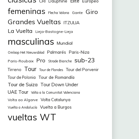
Elite
CRI
Europeo
Dauphine
femeninas
Giro
Gante
Flecha Valona
Grandes Vueltas
ITZULIA
La Vuelta
Lieja-Bastogne-Lieja
masculinas
Mundial
Palmarés
Paris-Niza
Omloop Het Nieuwsblad
sub-23
Pro
Paris-Roubaix
Strade Bianche
Tour
Tirreno
Tour del Porvenir
Tour de Flandes
Tour de Romandía
Tour de Polonia
Tour de Suiza
Tour Down Under
UAE Tour
Volta a la Comunitat Valenciana
Volta Catalunya
Volta ao Algarve
Vuelta a Burgos
Vuelta a Andalucía
WT
vueltas