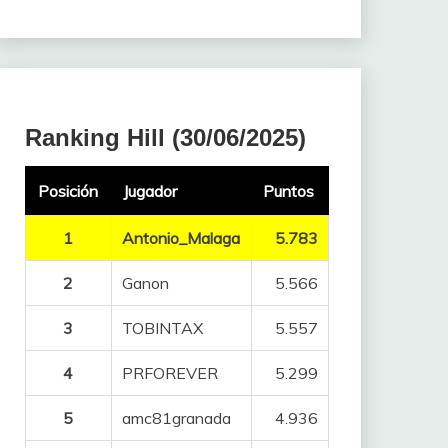
Ranking Hill (30/06/2025)
Posición
Jugador
Puntos
1
Antonio_Malaga
5.783
2
Ganon
5.566
3
TOBINTAX
5.557
4
PRFOREVER
5.299
5
amc81granada
4.936