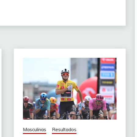
275
142
2
275
140
Niamh
1
271
139
260
al
137
258
ttrup
6
134
r
258
ggie
4
128
258
e
2
127
257
127
257
126
ttrup
6
Masculinas
Resultados
256
126