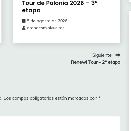
Tour de Polonia 2026 – 3ª
4
etapa
256
123
nnemiek
2
5 de agosto de 2026
255
123
grandesminivueltas
252
121
e
3
251
121
Siguiente:
Renewi Tour – 2ª etapa
ggie
2
246
121
1
245
118
242
116
a.
Los campos obligatorios están marcados con
*
ggie
3
241
116
2
241
115