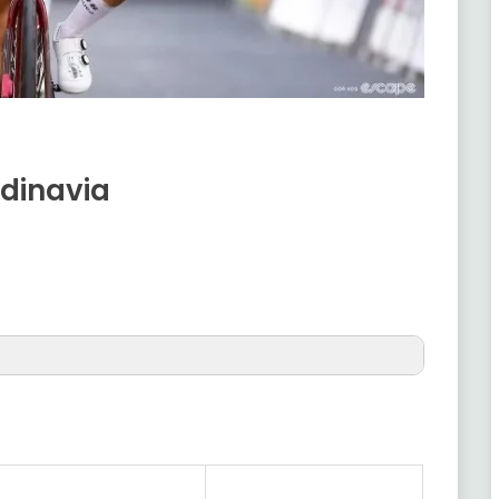
ndinavia
ttrup
40