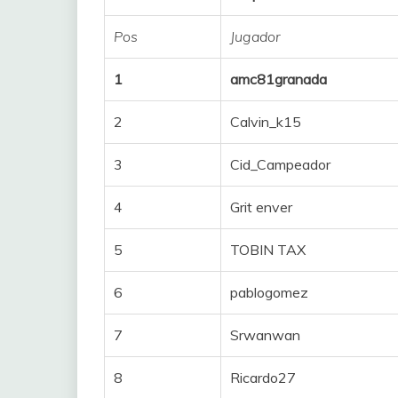
2
21
VAN VLEUTEN A
Pos
Jugador
3
32
CADZOW Kim
1
amc81granada
4
72
MARTURANO Gr
2
Calvin_k15
5
24
LIPPERT Liane
3
Cid_Campeador
6
135
SANTESTEBAN 
4
Grit enver
7
142
BARIL Olivia
5
TOBIN TAX
8
33
KRAAK Amber
6
pablogomez
9
153
MOOLMAN Ashle
7
Srwanwan
10
52
CHABBEY Elise
8
Ricardo27
11
71
KASTELIJN Yara