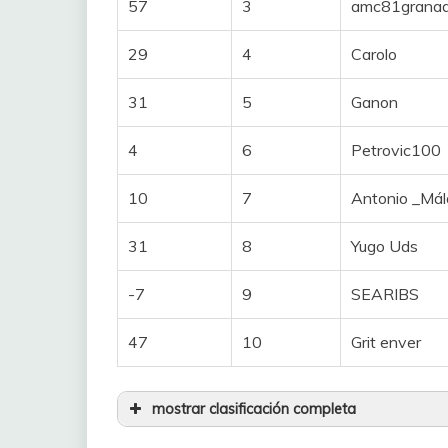
57
3
amc81grana
17
Borborka
Clasificación gene
29
4
Carolo
18
Txuki72
1
1
LUDWIG Cecile U
31
5
Ganon
19
Marioarias95
2
21
VAN VLEUTEN A
4
6
Petrovic100
20
joserrarodri
3
72
MARTURANO Gr
10
7
Antonio _Má
21
walter
4
24
LIPPERT Liane
31
8
Yugo Uds
22
Nikola Sarcevic
5
52
CHABBEY Elise
-7
9
SEARIBS
23
Erpakobasket
6
33
KRAAK Amber
47
10
Grit enver
24
SC30KT11
7
153
MOOLMAN Ashle
25
Antonio _Málaga
mostrar clasificación completa
8
71
KASTELIJN Yara