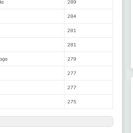
da
289
161
ral
284
157
ttrup
15
281
155
nnemiek
10
281
155
eta
8
laga
279
151
7
277
149
6
277
148
5
275
147
igh
4
146
3