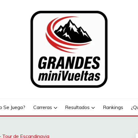
LTAS
 Se Juega?
Carreras
Resultados
Rankings
¿Q
– Tour de Escandinavia