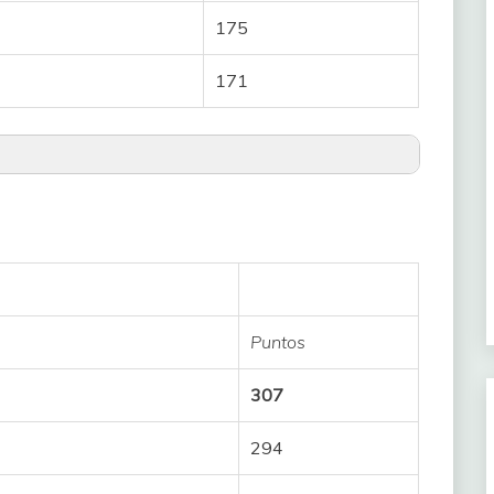
175
9
171
8
Niamh
7
170
6
169
carda
5
169
ena
4
Puntos
168
3
307
165
 Agnieszka
2
294
163
a
1