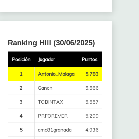
Ranking Hill (30/06/2025)
Posición
Jugador
Puntos
1
Antonio_Malaga
5.783
2
Ganon
5.566
3
TOBINTAX
5.557
4
PRFOREVER
5.299
5
amc81granada
4.936