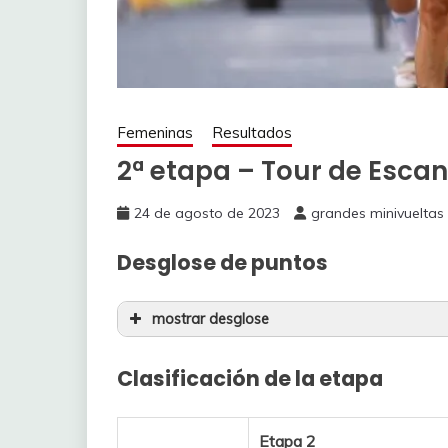
Femeninas
Resultados
2ª etapa – Tour de Esca
24 de agosto de 2023
grandes minivueltas
Desglose de puntos
mostrar desglose
Etapa 2
Clasificación de la etapa
1
1
LUDWIG Cecile U
Etapa 2