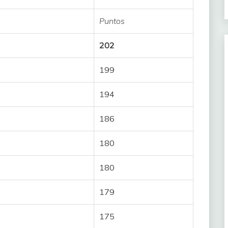
nnemiek
25
Puntos
22
202
eta
19
199
17
194
Ane
15
186
14
180
13
180
igh
12
179
11
175
10