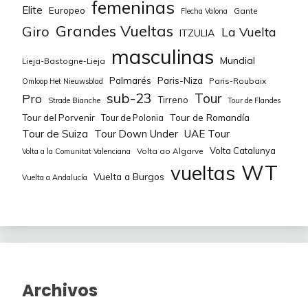
femeninas
Elite
Europeo
Gante
Flecha Valona
Grandes Vueltas
Giro
La Vuelta
ITZULIA
masculinas
Mundial
Lieja-Bastogne-Lieja
Palmarés
Paris-Niza
Paris-Roubaix
Omloop Het Nieuwsblad
sub-23
Tour
Pro
Tirreno
Strade Bianche
Tour de Flandes
Tour de Romandía
Tour del Porvenir
Tour de Polonia
Tour de Suiza
Tour Down Under
UAE Tour
Volta Catalunya
Volta ao Algarve
Volta a la Comunitat Valenciana
WT
vueltas
Vuelta a Burgos
Vuelta a Andalucía
Archivos