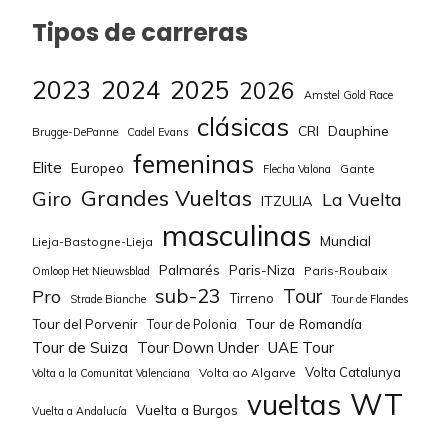
Tipos de carreras
2023
2024
2025
2026
Amstel Gold Race
clásicas
CRI
Dauphine
Brugge-DePanne
Cadel Evans
femeninas
Elite
Europeo
Gante
Flecha Valona
Grandes Vueltas
Giro
La Vuelta
ITZULIA
masculinas
Mundial
Lieja-Bastogne-Lieja
Palmarés
Paris-Niza
Paris-Roubaix
Omloop Het Nieuwsblad
sub-23
Tour
Pro
Tirreno
Strade Bianche
Tour de Flandes
Tour de Romandía
Tour del Porvenir
Tour de Polonia
Tour de Suiza
Tour Down Under
UAE Tour
Volta Catalunya
Volta ao Algarve
Volta a la Comunitat Valenciana
WT
vueltas
Vuelta a Burgos
Vuelta a Andalucía