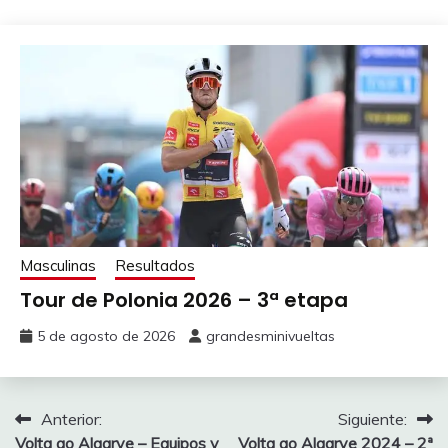
Masculinas
Resultados
Tour de Polonia 2026 – 3ª etapa
5 de agosto de 2026
grandesminivueltas
Navegación
Anterior:
Siguiente:
Volta ao Algarve – Equipos y
Volta ao Algarve 2024 – 2ª