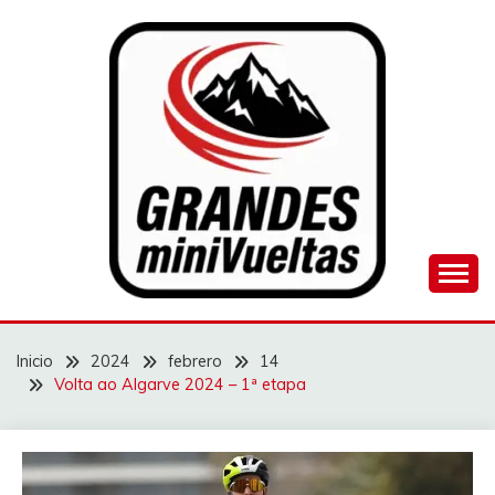
Saltar
al
contenido
Juego de ciclismo masculino y femenino
GRANDES
MINIVUELTAS
Inicio
2024
febrero
14
Volta ao Algarve 2024 – 1ª etapa