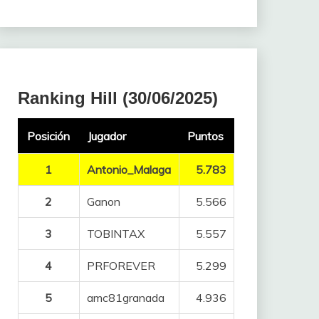
Ranking Hill (30/06/2025)
Posición
Jugador
Puntos
1
Antonio_Malaga
5.783
2
Ganon
5.566
3
TOBINTAX
5.557
4
PRFOREVER
5.299
5
amc81granada
4.936