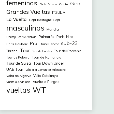
femeninas
Giro
Gante
Flecha Valona
Grandes Vueltas
ITZULIA
La Vuelta
Lieja-Bastogne-Lieja
masculinas
Mundial
Palmarés
Paris-Niza
Omloop Het Nieuwsblad
sub-23
Pro
Paris-Roubaix
Strade Bianche
Tour
Tirreno
Tour del Porvenir
Tour de Flandes
Tour de Romandía
Tour de Polonia
Tour de Suiza
Tour Down Under
UAE Tour
Volta a la Comunitat Valenciana
Volta Catalunya
Volta ao Algarve
Vuelta a Burgos
Vuelta a Andalucía
WT
vueltas