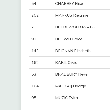
54
CHABBEY Elise
202
MARKUS Riejanne
2
BREDEWOLD Mischa
91
BROWN Grace
143
DEIGNAN Elizabeth
162
BARIL Olivia
53
BRADBURY Neve
164
MACKAIJ Floortje
95
MUZIC Évita