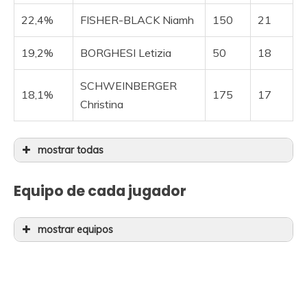
22,4%
FISHER-BLACK Niamh
150
21
19,2%
BORGHESI Letizia
50
18
SCHWEINBERGER
18,1%
175
17
Christina
mostrar todas
18,1%
KASTELIJN Yara
150
17
Equipo de cada jugador
14,9%
PERSICO Silvia
275
14
mostrar equipos
14,9%
GEORGI Pfeiffer
250
14
Jugador
Ciclista
Precio
13,8%
GARCÍA Mavi
275
13
BIRIUKOVA Yuliia
75