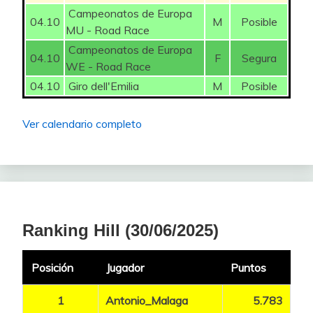
Ricarda
Campeonatos de Europa
04.10
M
Posible
MU - Road Race
3,2%
SANTESTEBAN Ane
175
3
NIEWIADOMA
Campeonatos de Europa
325
04.10
F
Segura
Katarzyna
WE - Road Race
ROSEMAN-GANNON
3,2%
150
3
04.10
Giro dell'Emilia
M
Posible
Ruby
MACKAIJ Floortje
175
3,2%
NOOIJEN Lieke
125
3
Ver calendario completo
KERBAOL Cédrine
100
3,2%
VAN AGT Eva
125
3
PERSICO Silvia
275
3,2%
BIRIUKOVA Yuliia
75
3
AMIALIUSIK Alena
75
FGuardiaP
3,2%
BORGSTRÖM Julia
75
3
Ranking Hill (30/06/2025)
ERIĆ Jelena
75
3,2%
GUARISCHI Barbara
75
3
LONGO BORGHINI
Posición
Jugador
Puntos
325
Elisa
3,2%
PIENAAR Kimberley
75
3
1
Antonio_Malaga
5.783