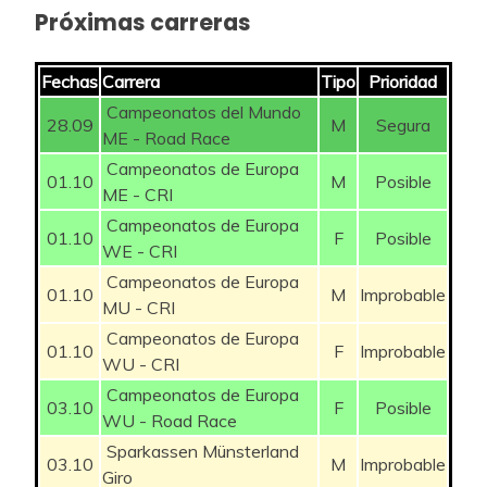
VOS Marianne
350
4,3%
BARIL Olivia
175
4
Próximas carreras
LONGO BORGHINI
4,3%
BARALE Francesca
125
4
325
Fechas
Carrera
Tipo
Prioridad
Elisa
Campeonatos del Mundo
ROOIJAKKERS
28.09
M
Segura
4,3%
125
4
ME - Road Race
VOLLERING Demi
500
Pauliena
Campeonatos de Europa
01.10
M
Posible
JACKSON Alison
75
ME - CRI
4,3%
LABECKI Coryn
75
4
Sibaris
Campeonatos de Europa
01.10
F
Posible
JENČUŠOVÁ Nora
50
WE - CRI
4,3%
CIABOCCO Eleonora
50
4
Campeonatos de Europa
01.10
M
Improbable
HANSON Lauretta
50
4,3%
DEL SARTO Milena
50
4
MU - CRI
Campeonatos de Europa
KOERNER
01.10
F
Improbable
4,3%
KOERNER Rebecca
50
4
WU - CRI
50
Rebecca
Campeonatos de Europa
03.10
F
Posible
4,3%
ROSSETTI Sonia
50
4
WU - Road Race
LUCIANI Giulia
50
Sparkassen Münsterland
BAUERNFEIND
03.10
M
Improbable
3,2%
Giro
225
3