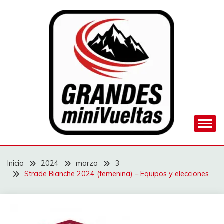
Saltar
al
contenido
Juego de ciclismo masculino y femenino
GRANDES
MINIVUELTAS
Inicio
2024
marzo
3
Strade Bianche 2024 (femenina) – Equipos y elecciones