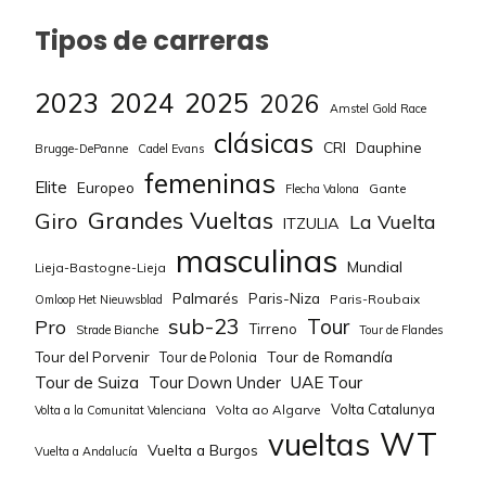
AALERUD Katrine
100
2,1%
SWINKELS Karlijn
125
2
gacaq
Tipos de carreras
ANDERSSON
2,1%
JASKULSKA Marta
100
2
75
Caroline
2023
2024
2025
2026
Amstel Gold Race
2,1%
WYLLIE Ella
100
2
clásicas
HANSON Lauretta
50
CRI
Dauphine
Brugge-DePanne
Cadel Evans
2,1%
ANDERSSON Caroline
75
2
femeninas
Elite
Europeo
Gante
Flecha Valona
PATIÑO Paula
100
Grandes Vueltas
Giro
La Vuelta
2,1%
BEGO Julie
75
2
ITZULIA
MUZIC Évita
175
masculinas
Mundial
Lieja-Bastogne-Lieja
2,1%
ERIĆ Jelena
75
2
Palmarés
Paris-Niza
Paris-Roubaix
Omloop Het Nieuwsblad
sub-23
Tour
2,1%
OYARBIDE Lourdes
75
2
Pro
Tirreno
Strade Bianche
Tour de Flandes
Tour de Romandía
Tour del Porvenir
Tour de Polonia
KOPECKY Lotte
550
2,1%
PALAZZI Alice
75
2
Tour de Suiza
Tour Down Under
UAE Tour
Volta Catalunya
Volta ao Algarve
Volta a la Comunitat Valenciana
VOS Marianne
350
2,1%
VINKE Nienke
75
2
WT
vueltas
Vuelta a Burgos
Vuelta a Andalucía
NIEWIADOMA
2,1%
COLNAR Špela
50
2
325