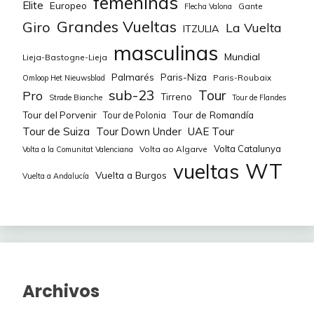
femeninas
Elite
Europeo
Gante
Flecha Valona
Audrey
2,2%
GREENWOOD Monica
50
2
Grandes Vueltas
Giro
La Vuelta
ITZULIA
LE DEUNFF Marie-
2,2%
OUDEMAN Maud
50
2
masculinas
50
Mundial
Lieja-Bastogne-Lieja
Morgane
Palmarés
Paris-Niza
Paris-Roubaix
2,2%
POPPE Febe
50
2
Omloop Het Nieuwsblad
sub-23
Tour
Pro
VAN BOKHOVEN
Tirreno
Strade Bianche
Tour de Flandes
50
2,2%
RYSZ Kaja
50
2
Tour de Romandía
Julia
Tour del Porvenir
Tour de Polonia
Tour de Suiza
Tour Down Under
UAE Tour
2,2%
WOOD Alice
50
2
Volta Catalunya
Volta ao Algarve
Volta a la Comunitat Valenciana
WT
vueltas
Vuelta a Burgos
Vuelta a Andalucía
1,1%
MANLY Alexandra
150
1
KOPECKY Lotte
600
1,1%
DE WILDE Julie
125
1
VOLLERING Demi
550
1,1%
KOSTER Anouska
125
1
NORSGAARD
225
Emma
1,1%
VAN DE VELDE Julie
125
1
Archivos
VAN EMPEL Fem
225