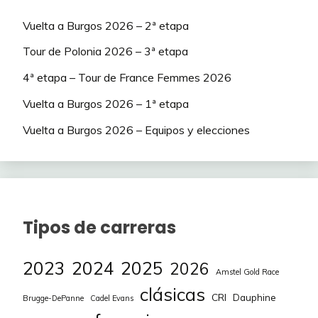
BUIJSMAN Nina
50
2,2%
FAHLIN Emilia
75
2
Vuelta a Burgos 2026 – 2ª etapa
Tour de Polonia 2026 – 3ª etapa
2,2%
FOURNIER Roxane
75
2
4ª etapa – Tour de France Femmes 2026
KOPECKY Lotte
600
2,2%
PIRRONE Elena
75
2
Vuelta a Burgos 2026 – 1ª etapa
VOLLERING Demi
550
2,2%
CAGNAZZO Irene
50
2
Vuelta a Burgos 2026 – Equipos y elecciones
VOS Marianne
350
2,2%
CASTRIQUE Alana
50
2
BROWN Grace
200
DE KEERSMAEKER
2,2%
50
2
Audrey
BARBIERI Rachele
100
Tipos de carreras
2,2%
FAHY Camille
50
2
BUIJSMAN Nina
50
2023
2024
2025
2026
Juank_09
Amstel Gold Race
FOUQUENET
2,2%
50
2
clásicas
DE
Amandine
CRI
Dauphine
Brugge-DePanne
Cadel Evans
KEERSMAEKER
50