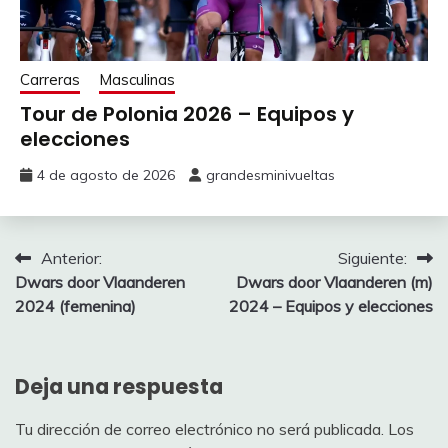
VAN DER MEIDEN
PIETERSE Puck
275
8,9%
50
8
Anna
BERTEAU Victoire
125
Carreras
Masculinas
VAN DEN BROEK-
Tour de Polonia 2026 – Equipos y
7,8%
150
7
BLAAK Chantal
SWINKELS Karlijn
100
elecciones
SCHWEINBERGER
GUAZZINI Vittoria
125
4 de agosto de 2026
grandesminivueltas
7,8%
75
7
Kathrin
PATERNOSTER
TOBIN TAX
125
7,8%
DE GROOT Marieke
50
7
Letizia
Navegación
Anterior:
Siguiente:
Dwars door Vlaanderen
Dwars door Vlaanderen (m)
de
7,8%
TALBOT Josie
50
7
ANDERSON
2024 (femenina)
2024 – Equipos y elecciones
50
Solbjørk Minke
entradas
6,7%
KASTELIJN Yara
200
6
VOS Marianne
350
Deja una respuesta
6,7%
KERBAOL Cédrine
100
6
VAN ANROOIJ
Tu dirección de correo electrónico no será publicada.
Los
250
6,7%
VAN ROOIJEN Eline
75
6