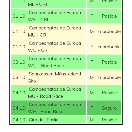
01.10
M
Posible
DE JONG Thalita
175
ME - CRI
walter
3,3%
BRAND Lucinda
150
3
Campeonatos de Europa
01.10
F
Posible
SWINKELS Karlijn
100
WE - CRI
COLES-LYSTER
3,3%
150
3
Campeonatos de Europa
Maggie
01.10
M
Improbable
VAN ROOIJEN
MU - CRI
75
Sofie
3,3%
KOPECKÝ Julia
100
3
Campeonatos de Europa
01.10
F
Improbable
WU - CRI
GRANGIER India
50
3,3%
VAN DIJK Ellen
100
3
Campeonatos de Europa
03.10
F
Posible
WU - Road Race
GHEKIERE Justine
50
3,3%
ADEGEEST Loes
75
3
Sparkassen Münsterland
03.10
M
Improbable
Giro
3,3%
ALZINI Martina
75
3
Campeonatos de Europa
04.10
M
Posible
MU - Road Race
3,3%
BUJAK Eugenia
75
3
KOPECKY Lotte
600
Campeonatos de Europa
04.10
F
Segura
WE - Road Race
3,3%
GUTIÉRREZ Sheyla
75
3
VOLLERING Demi
550
04.10
Giro dell'Emilia
M
Posible
3,3%
VINKE Nienke
75
3
CONSONNI Chiara
300