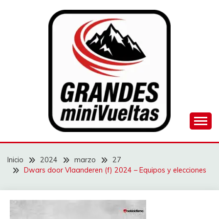
Saltar
al
contenido
Juego de ciclismo masculino y femenino
GRANDES
MINIVUELTAS
Inicio
2024
marzo
27
Dwars door Vlaanderen (f) 2024 – Equipos y elecciones