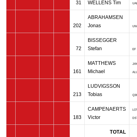
31
WELLENS Tim
UA
ABRAHAMSEN
202
Jonas
UN
BISSEGGER
72
Stefan
EF
MATTHEWS
JA
161
Michael
AL
LUDVIGSSON
213
Tobias
Q36
CAMPENAERTS
LO
183
Victor
DS
TOTAL