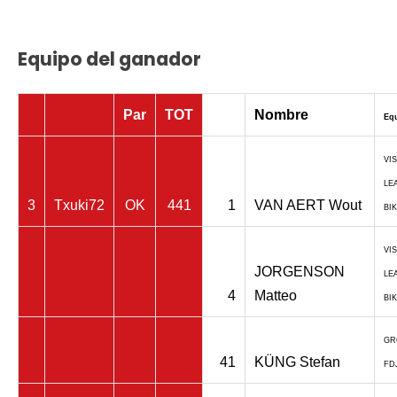
Equipo del ganador
Par
TOT
Nombre
Eq
VI
LE
3
Txuki72
OK
441
1
VAN AERT Wout
BI
VI
JORGENSON
LE
4
Matteo
BI
GR
41
KÜNG Stefan
FD