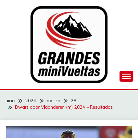
Saltar
al
contenido
Juego de ciclismo masculino y femenino
GRANDES
MINIVUELTAS
Inicio
2024
marzo
28
Dwars door Vlaanderen (m) 2024 – Resultados