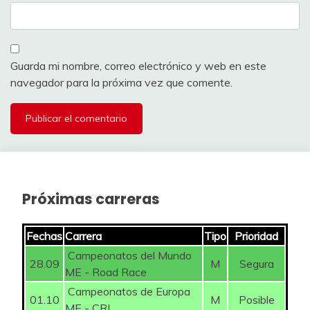
Guarda mi nombre, correo electrónico y web en este
navegador para la próxima vez que comente.
Próximas carreras
Fechas
Carrera
Tipo
Prioridad
Campeonatos del Mundo
28.09
M
Segura
ME - Road Race
Campeonatos de Europa
01.10
M
Posible
ME - CRI