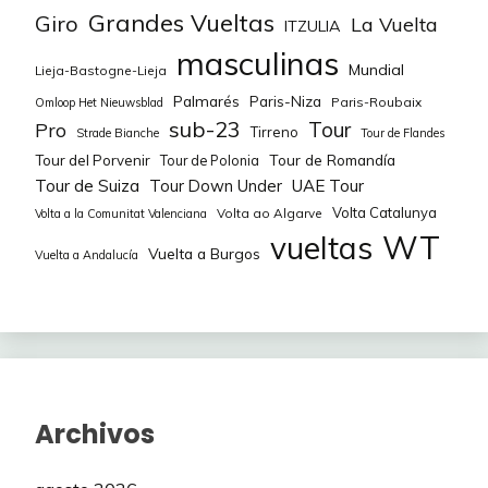
Grandes Vueltas
Giro
La Vuelta
ITZULIA
masculinas
Mundial
Lieja-Bastogne-Lieja
Palmarés
Paris-Niza
Paris-Roubaix
Omloop Het Nieuwsblad
sub-23
Tour
Pro
Tirreno
Strade Bianche
Tour de Flandes
Tour de Romandía
Tour del Porvenir
Tour de Polonia
Tour de Suiza
Tour Down Under
UAE Tour
Volta Catalunya
Volta ao Algarve
Volta a la Comunitat Valenciana
WT
vueltas
Vuelta a Burgos
Vuelta a Andalucía
Archivos