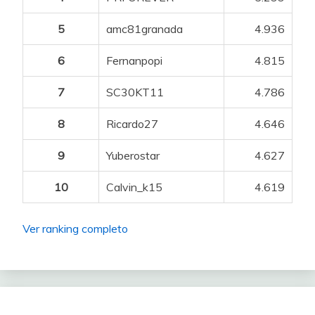
5
amc81granada
4.936
6
Fernanpopi
4.815
7
SC30KT11
4.786
8
Ricardo27
4.646
9
Yuberostar
4.627
10
Calvin_k15
4.619
Ver ranking completo