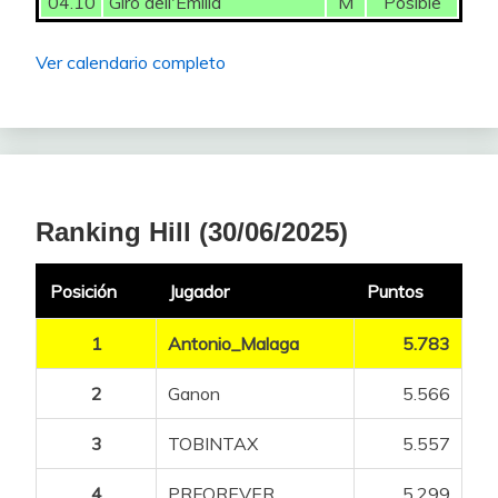
04.10
Giro dell'Emilia
M
Posible
Ver calendario completo
Ranking Hill (30/06/2025)
Posición
Jugador
Puntos
1
Antonio_Malaga
5.783
2
Ganon
5.566
3
TOBINTAX
5.557
4
PRFOREVER
5.299