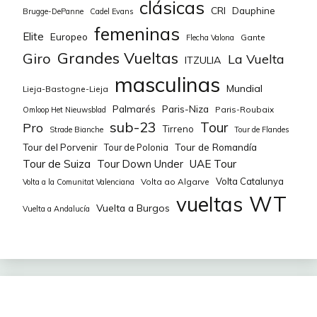
clásicas
CRI
Dauphine
Brugge-DePanne
Cadel Evans
femeninas
Elite
Europeo
Gante
Flecha Valona
Grandes Vueltas
Giro
La Vuelta
ITZULIA
masculinas
Mundial
Lieja-Bastogne-Lieja
Palmarés
Paris-Niza
Paris-Roubaix
Omloop Het Nieuwsblad
sub-23
Tour
Pro
Tirreno
Strade Bianche
Tour de Flandes
Tour de Romandía
Tour del Porvenir
Tour de Polonia
Tour de Suiza
Tour Down Under
UAE Tour
Volta Catalunya
Volta ao Algarve
Volta a la Comunitat Valenciana
WT
vueltas
Vuelta a Burgos
Vuelta a Andalucía