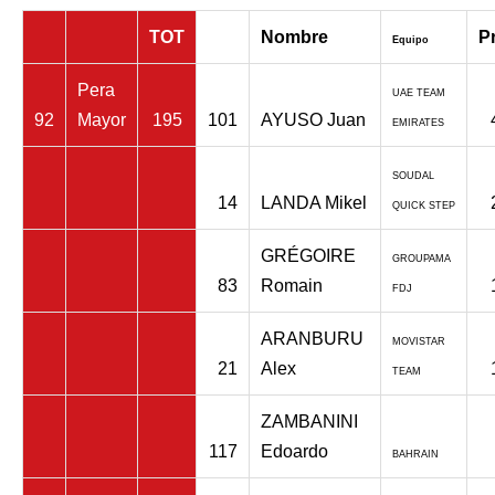
TOT
Nombre
P
Equipo
Pera
UAE TEAM
92
Mayor
195
101
AYUSO Juan
EMIRATES
SOUDAL
14
LANDA Mikel
QUICK STEP
GRÉGOIRE
GROUPAMA
83
Romain
FDJ
ARANBURU
MOVISTAR
21
Alex
TEAM
ZAMBANINI
117
Edoardo
BAHRAIN