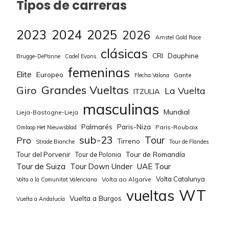
Tipos de carreras
Oliver
GIDDINGS
250
Joshua
1,3%
BELMANS Lennert
175
1
2023
2024
2025
2026
Amstel Gold Race
JULIEN Matisse
125
clásicas
1,3%
DRIESEN Niels
150
1
CRI
Dauphine
Brugge-DePanne
Cadel Evans
femeninas
Elite
Europeo
Gante
Flecha Valona
1,3%
HULSMANS Senne
150
1
Grandes Vueltas
Giro
La Vuelta
ITZULIA
TEUTENBERG
1,3%
LOZOUET Léandre
150
1
masculinas
500
Tim Torn
Mundial
Lieja-Bastogne-Lieja
1,3%
RAGILO Frank Aron
150
1
Palmarés
Paris-Niza
Paris-Roubaix
Omloop Het Nieuwsblad
ASKEY Ben
450
sub-23
Tour
Pro
Tirreno
Strade Bianche
Tour de Flandes
1,3%
VERVENNE Jonathan
150
1
Tour de Romandía
Tour del Porvenir
Tour de Polonia
VAN
Tour de Suiza
Tour Down Under
UAE Tour
400
1,3%
BASSET Pierre Henry
MECHELEN Vlad
125
1
Volta Catalunya
Volta ao Algarve
Volta a la Comunitat Valenciana
WT
vueltas
Vuelta a Burgos
1,3%
FONTAINE Titouan
PEDERSEN
125
1
Vuelta a Andalucía
275
Henrik
1,3%
VERBRUGGHE Jens
125
1