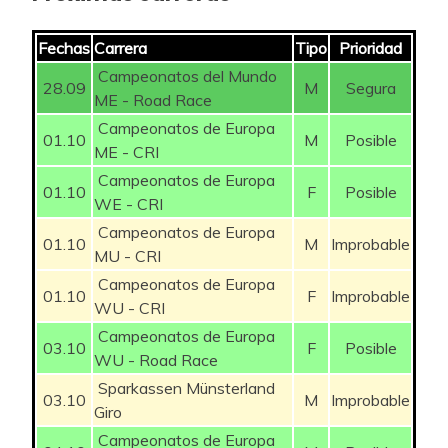
3,9%
JULIEN Matisse
125
3
Fechas
Carrera
Tipo
Prioridad
RACCAGNI NOVIERO
3,9%
125
3
Campeonatos del Mundo
Andrea
28.09
M
Segura
JØRGENSEN
ME - Road Race
175
Adam Holm
3,9%
DOCKX Aaron
100
3
Campeonatos de Europa
01.10
M
Posible
ME - CRI
PEDERSEN
3,9%
EGHOLM Kristian
100
3
Campeonatos de Europa
175
01.10
F
Posible
Rasmus Søjberg
WE - CRI
3,9%
SIERRA Juan David
100
3
Campeonatos de Europa
01.10
M
Improbable
RAFFERTY
MU - CRI
175
3,9%
PAJUR Romet
Adam
75
3
Campeonatos de Europa
01.10
F
Improbable
WU - CRI
3,9%
POELVOORDE Tras
TEUTENBERG
75
3
500
Campeonatos de Europa
Tim Torn
03.10
F
Posible
WU - Road Race
Victor1000
3,9%
HOLM Albert
50
3
Sparkassen Münsterland
JULIEN Matisse
125
03.10
M
Improbable
Giro
3,9%
ŠPOLJAR Jaka
50
3
Campeonatos de Europa
RAGILO Frank