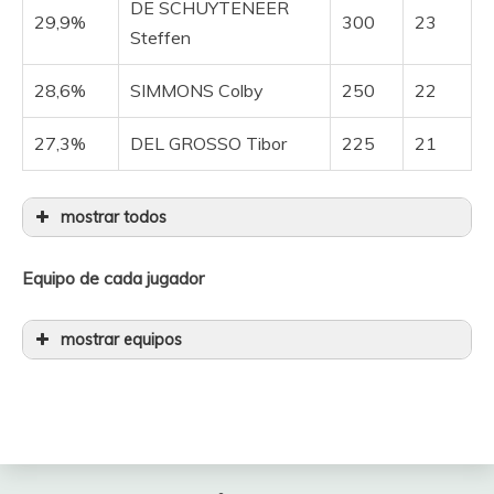
DE SCHUYTENEER
29,9%
300
23
Steffen
28,6%
SIMMONS Colby
250
22
27,3%
DEL GROSSO Tibor
225
21
mostrar todos
19,5%
PIDCOCK Joseph
225
15
Equipo de cada jugador
16,9%
GIDDINGS Joshua
250
13
mostrar equipos
15,6%
LE HUITOUZE Eddy
325
12
Jugador
Ciclista
Precio
15,6%
BELLETTA Dario Igor
200
12
TEUTENBERG
15,6%
GRISEL Matys
200
12
500
Tim Torn