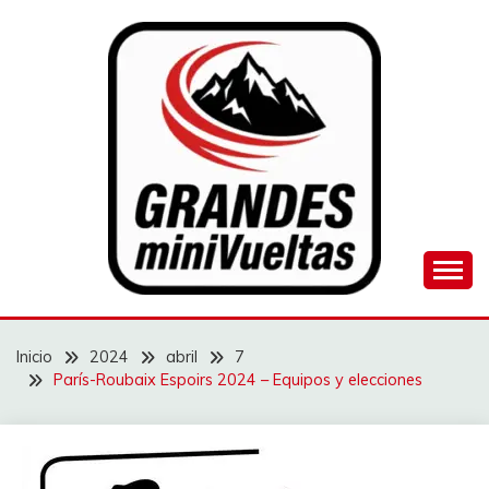
Saltar
al
contenido
Juego de ciclismo masculino y femenino
GRANDES
MINIVUELTAS
Inicio
2024
abril
7
París-Roubaix Espoirs 2024 – Equipos y elecciones