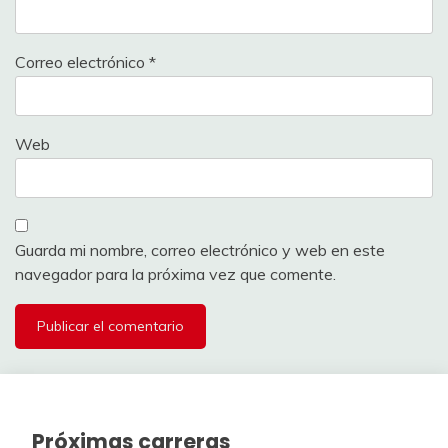
Steffen
5,2%
VAN BYLEN Liam
100
4
Correo electrónico
*
SIMMONS Colby
250
5,2%
MAROLT Jaka
50
4
ISIDORE Noa
200
SØRENSEN Frederik
Web
5,2%
50
4
PEDERSEN
Bjørn
padovan0
175
Rasmus Søjberg
5,2%
VAN DAELE Sil
50
4
SENTJENS
175
Guarda mi nombre, correo electrónico y web en este
3,9%
MIKUTIS Aivaras
Sente
175
3
navegador para la próxima vez que comente.
3,9%
PEATFIELD Benjamin
DE CEUSTER
175
3
150
Milan
3,9%
KRAMER Jesse
150
3
ERŽEN Žak
125
3,9%
DOLVEN Halvor
125
3
BISIAUX Léo
100
Próximas carreras