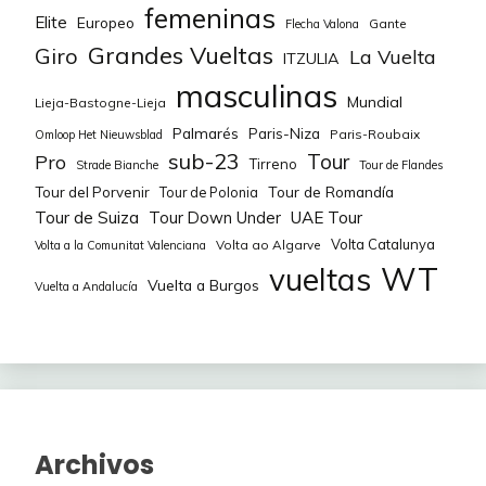
femeninas
Elite
Europeo
Gante
Flecha Valona
Grandes Vueltas
Giro
La Vuelta
ITZULIA
masculinas
Mundial
Lieja-Bastogne-Lieja
Palmarés
Paris-Niza
Paris-Roubaix
Omloop Het Nieuwsblad
sub-23
Tour
Pro
Tirreno
Strade Bianche
Tour de Flandes
Tour de Romandía
Tour del Porvenir
Tour de Polonia
Tour de Suiza
Tour Down Under
UAE Tour
Volta Catalunya
Volta ao Algarve
Volta a la Comunitat Valenciana
WT
vueltas
Vuelta a Burgos
Vuelta a Andalucía
Archivos