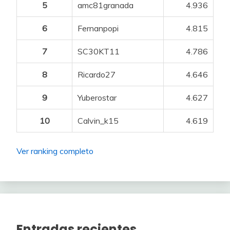
5
amc81granada
4.936
6
Fernanpopi
4.815
7
SC30KT11
4.786
8
Ricardo27
4.646
9
Yuberostar
4.627
10
Calvin_k15
4.619
Ver ranking completo
Entradas recientes