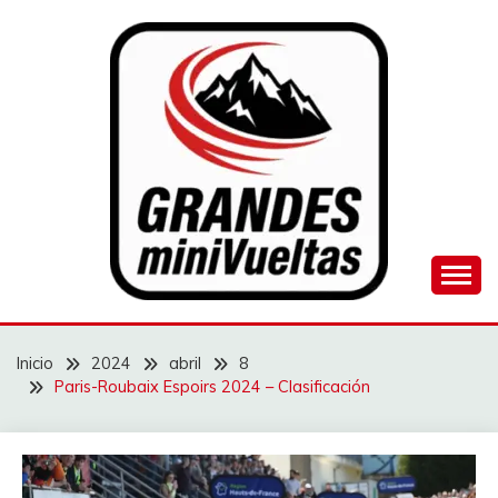
Saltar
al
contenido
Juego de ciclismo masculino y femenino
GRANDES
MINIVUELTAS
Inicio
2024
abril
8
Paris-Roubaix Espoirs 2024 – Clasificación