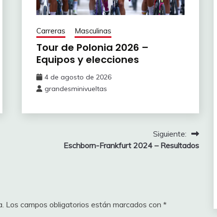
 Neilson
175
125
8
Mauro
125
150
8
Carreras
Masculinas
Tour de Polonia 2026 –
KE Kevin
125
200
7
Equipos y elecciones
 Darren
125
75
7
4 de agosto de 2026
grandesminivueltas
125
7
150
7
 Maxim
500
Siguiente:
175
7
Eschborn-Frankfurt 2024 – Resultados
Marc
300
100
7
NDERSEN Søren
300
ván
175
7
 Jan
275
a.
Los campos obligatorios están marcados con
*
50
6
E Vincenzo
225