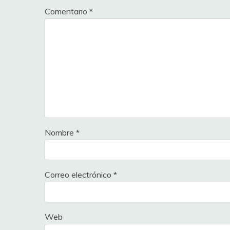
padovan0
Comentario
*
5.9%
TILLER Rasmus
GAUTHER
5.9%
LASTRA Jonathan
VAN DEN
5.0%
HIGUITA Sergio
ENGELHAR
5.0%
FANCELLU Alessand
NERURKA
5.0%
BARONCINI Filippo
Nombre
*
5.0%
SCHWARZMANN Mi
VAN GILS
5.0%
VERGAERDE Otto
Correo electrónico
*
NYS Thib
5.0%
LAMPAERT Yves
LAURANC
Web
5.0%
NERURKAR Lukas
ARANBUR