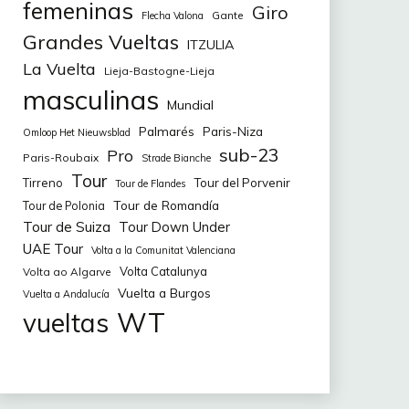
femeninas
Giro
Gante
Flecha Valona
Grandes Vueltas
ITZULIA
La Vuelta
Lieja-Bastogne-Lieja
masculinas
Mundial
Palmarés
Paris-Niza
Omloop Het Nieuwsblad
sub-23
Pro
Paris-Roubaix
Strade Bianche
Tour
Tirreno
Tour del Porvenir
Tour de Flandes
Tour de Romandía
Tour de Polonia
Tour de Suiza
Tour Down Under
UAE Tour
Volta a la Comunitat Valenciana
Volta Catalunya
Volta ao Algarve
Vuelta a Burgos
Vuelta a Andalucía
WT
vueltas