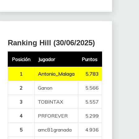
Ranking Hill (30/06/2025)
Posición
Jugador
Puntos
1
Antonio_Malaga
5.783
2
Ganon
5.566
3
TOBINTAX
5.557
4
PRFOREVER
5.299
5
amc81granada
4.936