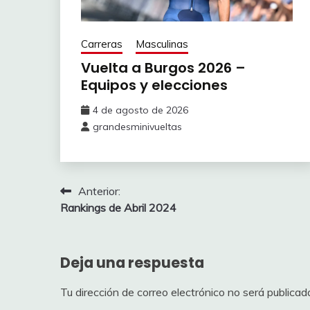
POWLESS
7.9%
RAFFERTY Darren
SCHMID 
7.9%
GOVEKAR Matevž
Carreras
Masculinas
Vuelta a Burgos 2026 –
VERMAER
6.9%
ADRIÀ Roger
Equipos y elecciones
RAFFERTY
6.9%
GEE Derek
4 de agosto de 2026
grandesminivueltas
6.9%
SCHMID Mauro
6.9%
POELS Wout
VAN GILS
Navegación
Anterior:
6.9%
BENNETT Sam
Rankings de Abril 2024
HIRSCHI 
de
6.9%
GAUTHERAT Pierre
entradas
KRAGH A
Deja una respuesta
6.9%
GARCÍA CORTINA I
CHRISTEN
Tu dirección de correo electrónico no será publicad
5.9%
VAN TRICHT Stan
ALBANES