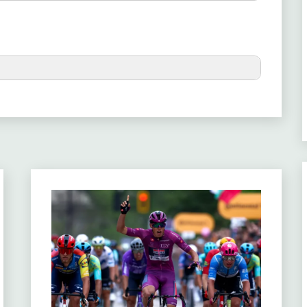
150
12
ank
150
12
n
50
12
Precio
175
12
 Jan
275
s
125
11
iulio
200
175
11
en
325
125
9
E Axel
350
l
75
9
Marc
300
200
8