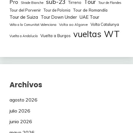
sub-23
Tour
Pro
Tirreno
Strade Bianche
Tour de Flandes
154
Adrimarco
(6ª)
87
23
142
txuki72
(3ª)
433
Tour de Romandía
Tour del Porvenir
Tour de Polonia
Tour de Suiza
Tour Down Under
UAE Tour
155
Gomez99
(1ª)
86
-5
143
Rakel
(4ª)
433
Volta Catalunya
Volta ao Algarve
Volta a la Comunitat Valenciana
WT
vueltas
156
Orkatz96
(2ª)
86
Vuelta a Burgos
Vuelta a Andalucía
11
144
Elvis Vive
(1ª)
432
157
Jacob.
(2ª)
86
-18
145
Prozacteam
(5ª)
432
158
Carrelo
(2ª)
86
26
146
Amitx
(2ª)
431
159
(chamaco)
(3ª)
86
0
147
Kliel
(4ª)
431
Archivos
160
Yugo Uds
(3ª)
86
44
148
kaladin
(3ª)
430
agosto 2026
161
Asacan
(3ª)
86
4
149
Lpi
(3ª)
430
julio 2026
162
Choni_ds
(3ª)
86
junio 2026
-2
150
Purito_jr
(5ª)
430
mayo 2026