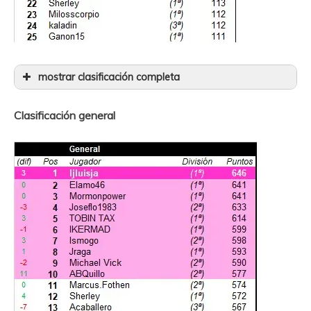
mostrar clasificación completa
26
Atp
(1ª)
111
Clasificación general
27
Panocho26
(2ª)
111
28
Alvarol
(2ª)
110
29
Sibaris
(3ª)
110
30
Fly
(3ª)
110
31
DavidMugue
(3ª)
109
32
Allez Ale
(2ª)
108