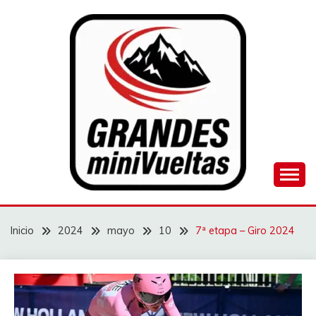
Saltar
al
contenido
Juego de ciclismo masculino y femenino
GRANDES
MINIVUELTAS
Inicio
2024
mayo
10
7ª etapa – Giro 2024