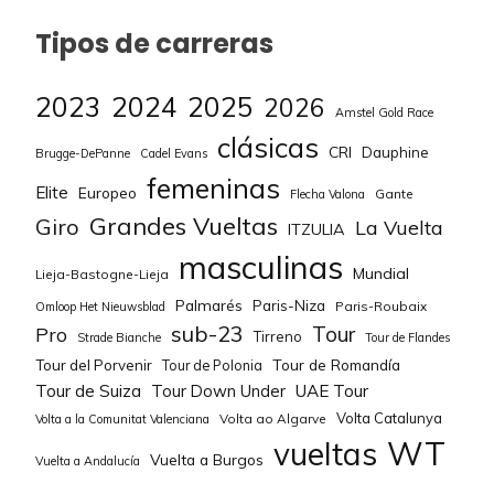
Tipos de carreras
2023
2024
2025
2026
Amstel Gold Race
clásicas
CRI
Dauphine
Brugge-DePanne
Cadel Evans
femeninas
Elite
Europeo
Gante
Flecha Valona
Grandes Vueltas
Giro
La Vuelta
ITZULIA
masculinas
Mundial
Lieja-Bastogne-Lieja
Palmarés
Paris-Niza
Paris-Roubaix
Omloop Het Nieuwsblad
sub-23
Tour
Pro
Tirreno
Strade Bianche
Tour de Flandes
Tour de Romandía
Tour del Porvenir
Tour de Polonia
Tour de Suiza
Tour Down Under
UAE Tour
Volta Catalunya
Volta ao Algarve
Volta a la Comunitat Valenciana
WT
vueltas
Vuelta a Burgos
Vuelta a Andalucía