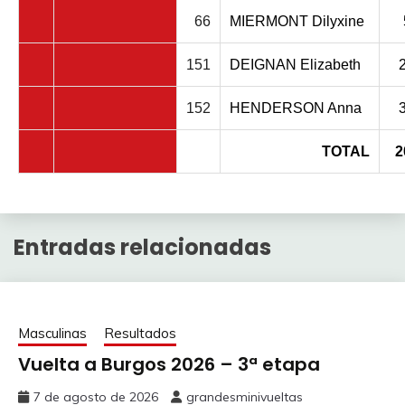
66
MIERMONT Dilyxine
151
DEIGNAN Elizabeth
152
HENDERSON Anna
TOTAL
2
Entradas relacionadas
Masculinas
Resultados
Vuelta a Burgos 2026 – 3ª etapa
7 de agosto de 2026
grandesminivueltas