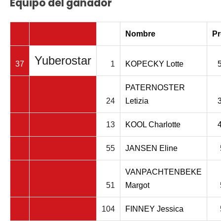
Equipo del ganador
Nombre
Pr
Yuberostar
37
1
KOPECKY Lotte
PATERNOSTER
24
Letizia
13
KOOL Charlotte
55
JANSEN Eline
VANPACHTENBEKE
51
Margot
104
FINNEY Jessica