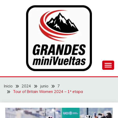
Saltar
al
contenido
Juego de ciclismo masculino y femenino
GRANDES
MINIVUELTAS
Inicio
2024
junio
7
Tour of Britain Women 2024 – 1ª etapa