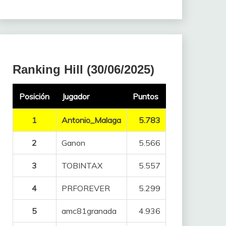
Ranking Hill (30/06/2025)
Posición
Jugador
Puntos
1
Antonio_Malaga
5.783
2
Ganon
5.566
3
TOBINTAX
5.557
4
PRFOREVER
5.299
5
amc81granada
4.936