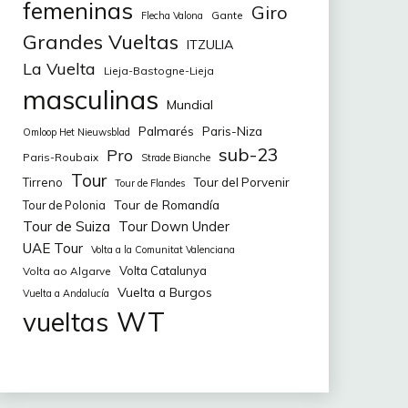
femeninas
Giro
Gante
Flecha Valona
Grandes Vueltas
ITZULIA
La Vuelta
Lieja-Bastogne-Lieja
masculinas
Mundial
Palmarés
Paris-Niza
Omloop Het Nieuwsblad
sub-23
Pro
Paris-Roubaix
Strade Bianche
Tour
Tirreno
Tour del Porvenir
Tour de Flandes
Tour de Romandía
Tour de Polonia
Tour de Suiza
Tour Down Under
UAE Tour
Volta a la Comunitat Valenciana
Volta Catalunya
Volta ao Algarve
Vuelta a Burgos
Vuelta a Andalucía
WT
vueltas