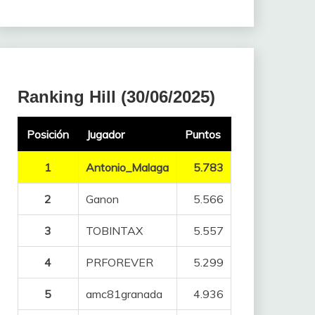
Ranking Hill (30/06/2025)
Posición
Jugador
Puntos
1
Antonio_Malaga
5.783
2
Ganon
5.566
3
TOBINTAX
5.557
4
PRFOREVER
5.299
5
amc81granada
4.936