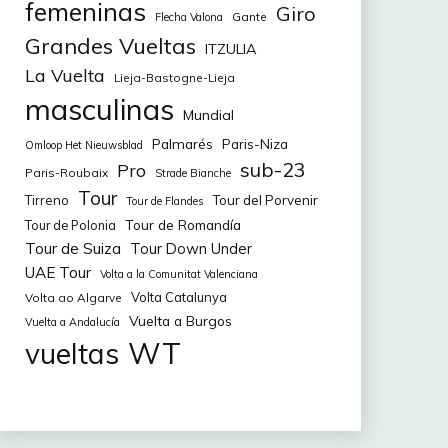
femeninas
Giro
Gante
Flecha Valona
Grandes Vueltas
ITZULIA
La Vuelta
Lieja-Bastogne-Lieja
masculinas
Mundial
Palmarés
Paris-Niza
Omloop Het Nieuwsblad
sub-23
Pro
Paris-Roubaix
Strade Bianche
Tour
Tirreno
Tour del Porvenir
Tour de Flandes
Tour de Romandía
Tour de Polonia
Tour de Suiza
Tour Down Under
UAE Tour
Volta a la Comunitat Valenciana
Volta Catalunya
Volta ao Algarve
Vuelta a Burgos
Vuelta a Andalucía
WT
vueltas