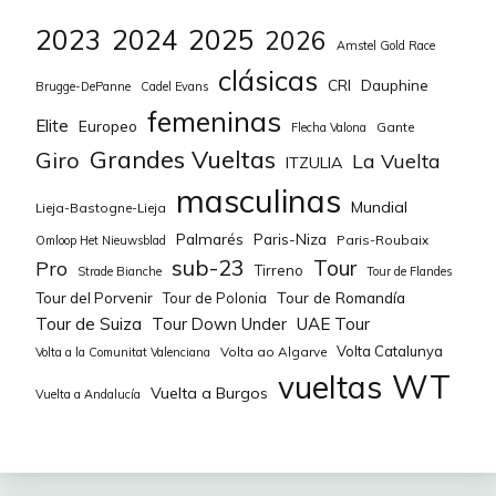
2023
2024
2025
2026
Amstel Gold Race
clásicas
CRI
Dauphine
Brugge-DePanne
Cadel Evans
femeninas
Elite
Europeo
Gante
Flecha Valona
Grandes Vueltas
Giro
La Vuelta
ITZULIA
masculinas
Mundial
Lieja-Bastogne-Lieja
Palmarés
Paris-Niza
Paris-Roubaix
Omloop Het Nieuwsblad
sub-23
Tour
Pro
Tirreno
Strade Bianche
Tour de Flandes
Tour de Romandía
Tour del Porvenir
Tour de Polonia
Tour de Suiza
Tour Down Under
UAE Tour
Volta Catalunya
Volta ao Algarve
Volta a la Comunitat Valenciana
WT
vueltas
Vuelta a Burgos
Vuelta a Andalucía