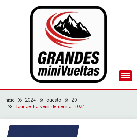
Saltar
al
contenido
Juego de ciclismo masculino y femenino
GRANDES
MINIVUELTAS
Inicio
2024
agosto
20
Tour del Porvenir (femenino) 2024