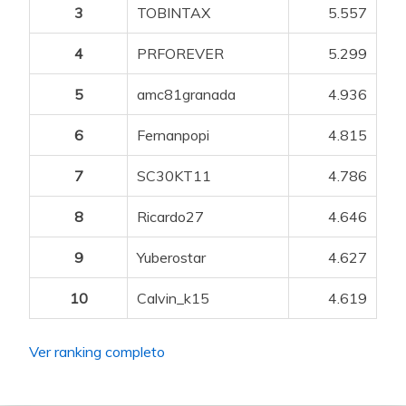
3
TOBINTAX
5.557
4
PRFOREVER
5.299
5
amc81granada
4.936
6
Fernanpopi
4.815
7
SC30KT11
4.786
8
Ricardo27
4.646
9
Yuberostar
4.627
10
Calvin_k15
4.619
Ver ranking completo