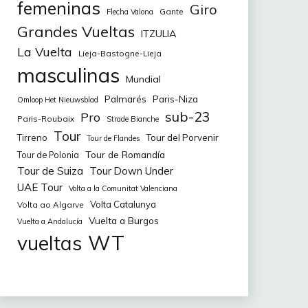
femeninas
Giro
Gante
Flecha Valona
Grandes Vueltas
ITZULIA
La Vuelta
Lieja-Bastogne-Lieja
masculinas
Mundial
Palmarés
Paris-Niza
Omloop Het Nieuwsblad
sub-23
Pro
Paris-Roubaix
Strade Bianche
Tour
Tirreno
Tour del Porvenir
Tour de Flandes
Tour de Romandía
Tour de Polonia
Tour de Suiza
Tour Down Under
UAE Tour
Volta a la Comunitat Valenciana
Volta Catalunya
Volta ao Algarve
Vuelta a Burgos
Vuelta a Andalucía
WT
vueltas