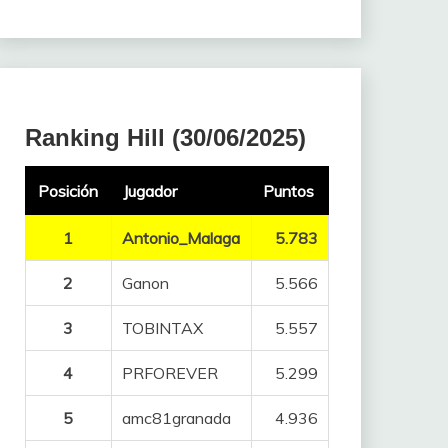
Ranking Hill (30/06/2025)
Posición
Jugador
Puntos
1
Antonio_Malaga
5.783
2
Ganon
5.566
3
TOBINTAX
5.557
4
PRFOREVER
5.299
5
amc81granada
4.936