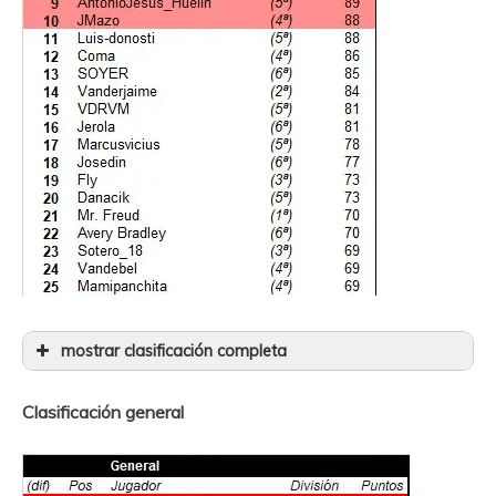
mostrar clasificación completa
26
chekos
(5ª)
69
Clasificación general
27
riolon
(6ª)
67