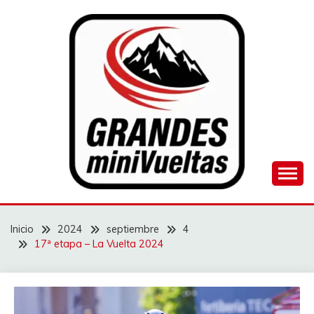
Saltar
al
contenido
Juego de ciclismo masculino y femenino
GRANDES
MINIVUELTAS
Inicio
2024
septiembre
4
17ª etapa – La Vuelta 2024