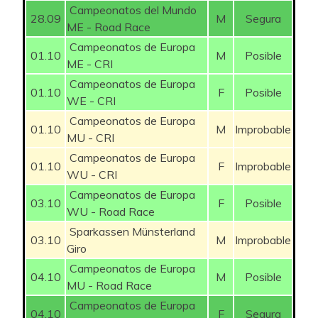
112
Yuberostar
(1ª)
44
6
100
Kij
(6ª)
1081
Campeonatos del Mundo
28.09
M
Segura
ME - Road Race
GAROFOLI Gianmarco
50
33
113
PRFOREVER
(4ª)
44
-6
101
svg2191
(4ª)
1080
Campeonatos de Europa
01.10
M
Posible
ME - CRI
VERONA Carlos
75
33
114
Juantras
(6ª)
44
-5
102
C Bernette
(6ª)
1074
Campeonatos de Europa
01.10
F
Posible
LE BERRE Mathis
50
32
WE - CRI
115
P4chuli4
(2ª)
43
-5
103
Yosoycarpanta
(2ª)
1070
Campeonatos de Europa
01.10
M
Improbable
BRAET Vito
75
32
MU - CRI
116
Kij
(6ª)
43
-4
104
Prozacteam
(5ª)
1070
Campeonatos de Europa
01.10
F
Improbable
ARMIRAIL Bruno
75
31
117
Clas cajastur
(3ª)
42
WU - CRI
-3
105
Putupum
(3ª)
1068
Campeonatos de Europa
MATÉ Luis Ángel
75
29
03.10
F
Posible
118
alfrdjcuak
(4ª)
42
WU - Road Race
-2
106
Cana Bet
(1ª)
1067
Sparkassen Münsterland
OOMEN Sam
75
29
03.10
M
Improbable
119
Alarilla 83#
(4ª)
42
12
107
IBM
(2ª)
1063
Giro
Campeonatos de Europa
BERASATEGI Xabier
50
28
120
Mateops19
(1ª)
41
04.10
M
Posible
15
108
Srwanwan
(2ª)
1061
MU - Road Race
ROTA Lorenzo
75
28
Campeonatos de Europa
121
Allez Ale
(2ª)
41
04.10
F
Segura
-1
109
Jcrubiales
(5ª)
1061