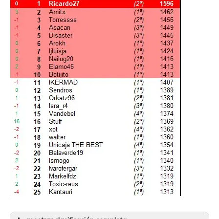
28
Natxolo Virenque
(6ª)
67
29
Kjelling18
(6ª)
66
30
Axel Pleuger
(1ª)
65
31
Dani_romero
(3ª)
65
32
Ismogo
(1ª)
64
33
Klapau
(3ª)
64
34
Bardetismo
(5ª)
64
35
Banco di Málaga
(6ª)
64
36
JorgeMtnez
(2ª)
63
37
Furgen
(5ª)
63