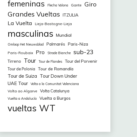
femeninas
Giro
Gante
Flecha Valona
Grandes Vueltas
ITZULIA
La Vuelta
Lieja-Bastogne-Lieja
masculinas
Mundial
Palmarés
Paris-Niza
Omloop Het Nieuwsblad
sub-23
Pro
Paris-Roubaix
Strade Bianche
Tour
Tirreno
Tour del Porvenir
Tour de Flandes
Tour de Romandía
Tour de Polonia
Tour de Suiza
Tour Down Under
UAE Tour
Volta a la Comunitat Valenciana
Volta Catalunya
Volta ao Algarve
Vuelta a Burgos
Vuelta a Andalucía
WT
vueltas