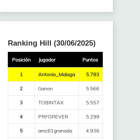
Ranking Hill (30/06/2025)
Posición
Jugador
Puntos
1
Antonio_Malaga
5.783
2
Ganon
5.566
3
TOBINTAX
5.557
4
PRFOREVER
5.299
5
amc81granada
4.936