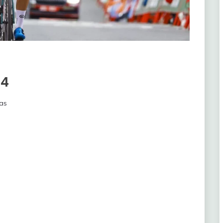
24
as