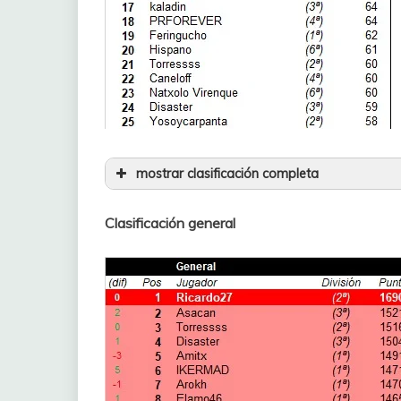
mostrar clasificación completa
26
Balaverde19
Clasificación general
27
Mister10
28
Isra_r4
29
jrbjugon23
30
Juan Carlos Vásquez