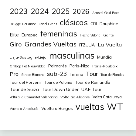
Bjørndal
2023
2024
2025
2026
Amstel Gold Race
1,4%
WIEL Jade
75
1
WIEBES Lorena
600
clásicas
CRI
Dauphine
Brugge-DePanne
Cadel Evans
1,4%
HARTMANN Elena
75
1
femeninas
BALSAMO Elisa
500
Elite
Europeo
Gante
Flecha Valona
Grandes Vueltas
Giro
La Vuelta
1,4%
YASHCHENKO Tetiana
50
1
ITZULIA
VAS Blanka
350
masculinas
Mundial
Lieja-Bastogne-Lieja
JÓHANNESDÓTTIR
CONSONNI Chiara
300
1,4%
50
1
Palmarés
Paris-Niza
Paris-Roubaix
Omloop Het Nieuwsblad
Silja
sub-23
Tour
Pro
Tirreno
Strade Bianche
Tour de Flandes
DE KEERSMAEKER
50
KÖŞKER Nerıman
Tour de Romandía
Tour del Porvenir
Tour de Polonia
Audrey
1,4%
50
1
Wapimach Bike
Tour de Suiza
Tour Down Under
UAE Tour
Neyran Elden
Volta Catalunya
Volta ao Algarve
Volta a la Comunitat Valenciana
SHEKEL Olga
50
WT
vueltas
VANDENBULCKE
Vuelta a Burgos
1,4%
100
1
Vuelta a Andalucía
Jesse
MINKOVA Petya
50
1,4%
KUMIEGA Karolina
75
1
ALTUKHOVA
50