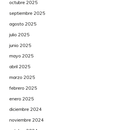
LUDWIG Hannah
50
0,0%
MARIBO Julie Emilie
50
0
octubre 2025
septiembre 2025
MACHAČOVÁ
50
Jarmila
agosto 2025
julio 2025
YASHCHENKO
50
Tetiana
junio 2025
mayo 2025
abril 2025
WIEBES Lorena
600
marzo 2025
febrero 2025
BALSAMO Elisa
500
enero 2025
CONSONNI Chiara
300
diciembre 2024
LUDWIG Cecilie
noviembre 2024
200
Uttrup