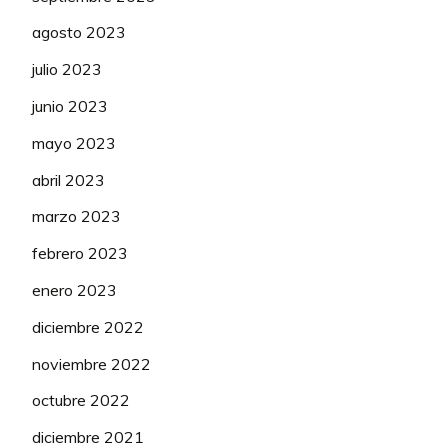
VAS Blanka
350
agosto 2023
PIKULIK Daria
250
julio 2023
junio 2023
SCHWEINBERGER
125
mayo 2023
Kathrin
abril 2023
BREDEWOLD
350
marzo 2023
Mischa
Sibaris
febrero 2023
DE JONG Thalita
175
enero 2023
DE KEERSMAEKER
diciembre 2022
50
Audrey
noviembre 2022
GUNNARSDÓTTIR
octubre 2022
50
Bríet Kristý
diciembre 2021