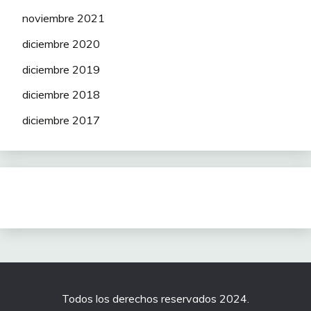
SÖDERSTRÖM Mika
50
noviembre 2021
diciembre 2020
diciembre 2019
WIEBES Lorena
600
diciembre 2018
diciembre 2017
NORSGAARD Emma
250
HENTTALA Lotta
225
LUDWIG Cecilie
200
Uttrup
DE JONG Thalita
175
Surimi
CONFALONIERI
150
Maria Giulia
Todos los derechos reservados 2024.