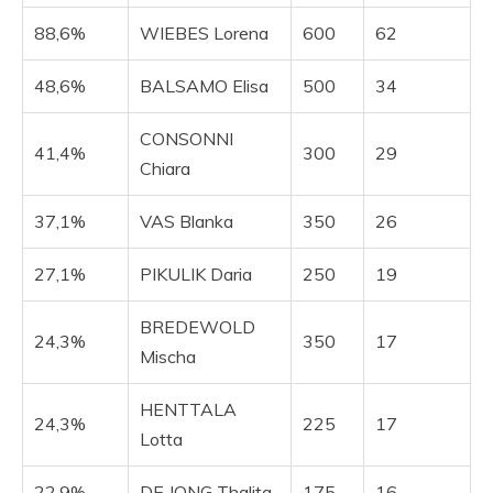
88,6%
WIEBES Lorena
600
62
48,6%
BALSAMO Elisa
500
34
CONSONNI
41,4%
300
29
Chiara
37,1%
VAS Blanka
350
26
27,1%
PIKULIK Daria
250
19
BREDEWOLD
24,3%
350
17
Mischa
HENTTALA
24,3%
225
17
Lotta
22,9%
DE JONG Thalita
175
16