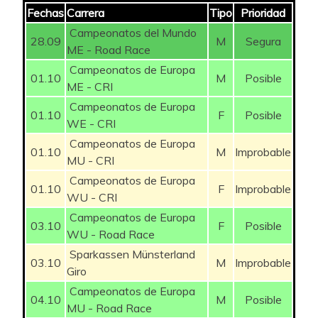
5,7%
FUCHS Lea
50
4
Fechas
Carrera
Tipo
Prioridad
LUDWIG Hannah
50
Campeonatos del Mundo
5,7%
LACH Marta
175
4
28.09
M
Segura
ME - Road Race
BIRIUKOVA Yuliia
50
Campeonatos de Europa
5,7%
MACHAČOVÁ Jarmila
50
4
01.10
M
Posible
ME - CRI
LE NET Marie
50
4,3%
VIGIE Margaux
75
3
Campeonatos de Europa
01.10
F
Posible
WE - CRI
RYSZ Kaja
50
4,3%
BERTON Nina
75
3
Campeonatos de Europa
01.10
M
Improbable
MU - CRI
4,3%
NOSKOVÁ Nikola
75
3
Campeonatos de Europa
01.10
F
Improbable
WU - CRI
VAS Blanka
350
4,3%
BALEIŠYTĖ Olivija
50
3
Campeonatos de Europa
03.10
F
Posible
WU - Road Race
WIEBES Lorena
600
VERHULST-WILD
4,3%
150
3
Sparkassen Münsterland
Gladys
03.10
M
Improbable
Giro
PIKULIK Daria
250
Campeonatos de Europa
4,3%
BORGSTRÖM Julia
125
3
04.10
M
Posible
DE JONG Thalita
175
MU - Road Race