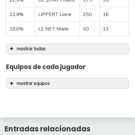
22,9%
LIPPERT Liane
250
16
18,6%
LE NET Marie
50
13
mostrar todas
17,1%
COPPONI Clara
225
12
Equipos de cada jugador
17,1%
LUDWIG Hannah
50
12
mostrar equipos
SCHWEINBERGER
17,1%
300
12
Jugador
Ciclista
Precio
Christina
17,1%
NORSGAARD Emma
250
12
CASTRIQUE Alana
75
Entradas relacionadas
15,7%
SWINKELS Karlijn
200
11
PIKULIK Daria
250