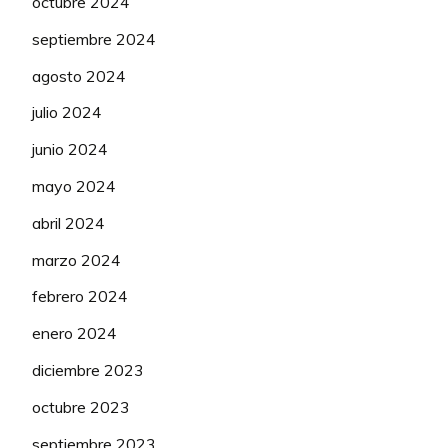
octubre 2024
BARBIERI Rachele
100
septiembre 2024
Srwanwan
agosto 2024
ALONSO Sandra
150
julio 2024
NORBERT
50
junio 2024
RIBEROLLE Marion
mayo 2024
SIGURÐARDÓTTIR
50
abril 2024
Hafdís
marzo 2024
DE KEERSMAEKER
50
febrero 2024
Audrey
enero 2024
diciembre 2023
octubre 2023
WIEBES Lorena
600
septiembre 2023