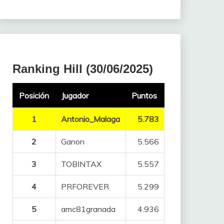
Ranking Hill (30/06/2025)
Posición
Jugador
Puntos
1
Antonio_Malaga
5.783
2
Ganon
5.566
3
TOBINTAX
5.557
4
PRFOREVER
5.299
5
amc81granada
4.936