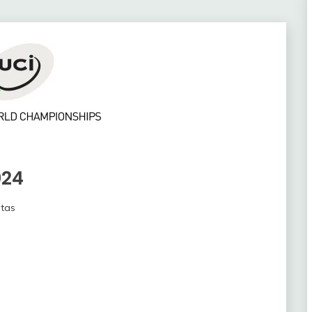
024
ltas