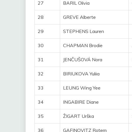
27
BARIL Olivia
28
GREVE Alberte
29
STEPHENS Lauren
30
CHAPMAN Brodie
31
JENČUŠOVÁ Nora
32
BIRIUKOVA Yuliia
33
LEUNG Wing Yee
34
INGABIRE Diane
35
ŽIGART Urška
36
GAFINOVITZ Rotem