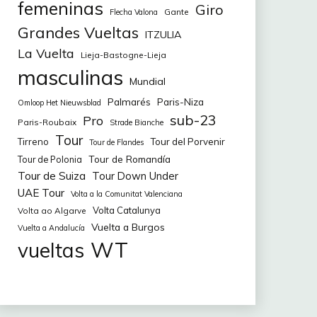
femeninas
Giro
Gante
Flecha Valona
Grandes Vueltas
ITZULIA
La Vuelta
Lieja-Bastogne-Lieja
masculinas
Mundial
Palmarés
Paris-Niza
Omloop Het Nieuwsblad
sub-23
Pro
Paris-Roubaix
Strade Bianche
Tour
Tirreno
Tour del Porvenir
Tour de Flandes
Tour de Romandía
Tour de Polonia
Tour de Suiza
Tour Down Under
UAE Tour
Volta a la Comunitat Valenciana
Volta Catalunya
Volta ao Algarve
Vuelta a Burgos
Vuelta a Andalucía
WT
vueltas