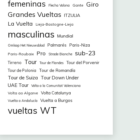
femeninas
Giro
Gante
Flecha Valona
Grandes Vueltas
ITZULIA
La Vuelta
Lieja-Bastogne-Lieja
masculinas
Mundial
Palmarés
Paris-Niza
Omloop Het Nieuwsblad
sub-23
Pro
Paris-Roubaix
Strade Bianche
Tour
Tirreno
Tour del Porvenir
Tour de Flandes
Tour de Romandía
Tour de Polonia
Tour de Suiza
Tour Down Under
UAE Tour
Volta a la Comunitat Valenciana
Volta Catalunya
Volta ao Algarve
Vuelta a Burgos
Vuelta a Andalucía
WT
vueltas