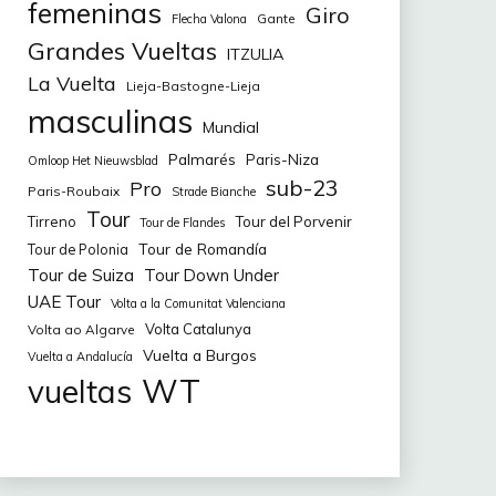
femeninas
Giro
Gante
Flecha Valona
Grandes Vueltas
ITZULIA
La Vuelta
Lieja-Bastogne-Lieja
masculinas
Mundial
Palmarés
Paris-Niza
Omloop Het Nieuwsblad
sub-23
Pro
Paris-Roubaix
Strade Bianche
Tour
Tirreno
Tour del Porvenir
Tour de Flandes
Tour de Romandía
Tour de Polonia
Tour de Suiza
Tour Down Under
UAE Tour
Volta a la Comunitat Valenciana
Volta Catalunya
Volta ao Algarve
Vuelta a Burgos
Vuelta a Andalucía
WT
vueltas