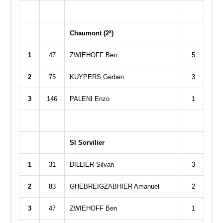
Chaumont (2ª)
1
47
ZWIEHOFF Ben
5
2
75
KUYPERS Gerben
3
3
146
PALENI Enzo
1
SI Sorvilier
1
31
DILLIER Silvan
3
2
83
GHEBREIGZABHIER Amanuel
2
3
47
ZWIEHOFF Ben
1