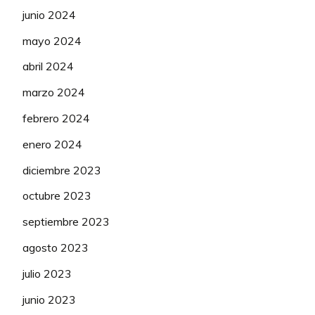
junio 2024
110
110
Fly
Nikola Sarcevic
2
34
-10
mayo 2024
111
111
Asacan
maci_sinkope
2
33
-12
abril 2024
112
112
maci_sinkope
Erpakobasket
2
29
-11
marzo 2024
113
113
TXIN
Clas cajastur
2
28
febrero 2024
-9
enero 2024
114
114
Erpakobasket
CHEKOS
1
28
0
diciembre 2023
octubre 2023
septiembre 2023
agosto 2023
julio 2023
junio 2023