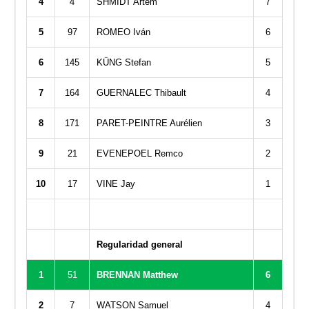
4
4
SHMIDT Artem
7
5
97
ROMEO Iván
6
6
145
KÜNG Stefan
5
7
164
GUERNALEC Thibault
4
8
171
PARET-PEINTRE Aurélien
3
9
21
EVENEPOEL Remco
2
10
17
VINE Jay
1
Regularidad general
1
51
BRENNAN Matthew
6
2
7
WATSON Samuel
4