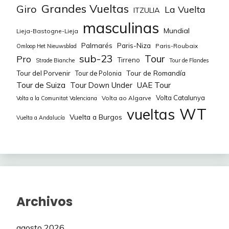
Grandes Vueltas
Giro
79
79
TOBINTAX
Eastway
24
88
La Vuelta
-10
ITZULIA
masculinas
80
80
DavidMugue
Manuochando
24
87
Mundial
Lieja-Bastogne-Lieja
-24
Palmarés
Paris-Niza
Paris-Roubaix
Omloop Het Nieuwsblad
81
81
PRFOREVER
Asacan
24
86
-47
sub-23
Tour
Pro
Tirreno
Strade Bianche
Tour de Flandes
Tour de Romandía
Tour del Porvenir
Tour de Polonia
82
82
Monroe bell
Surimi
24
83
-40
Tour de Suiza
Tour Down Under
UAE Tour
83
83
Dani_cj
Camacho84
24
82
Volta Catalunya
Volta ao Algarve
Volta a la Comunitat Valenciana
-21
WT
vueltas
Vuelta a Burgos
Vuelta a Andalucía
84
84
Manuochando
Pepet76
23
80
-13
85
85
SEARIBS
Rubomugue95
23
80
-36
86
86
Pepet76
Leroy7
23
77
-20
87
87
gacaq
CesarG
22
77
-20
Archivos
88
88
sauber
DavidMugue
22
77
-9
agosto 2026