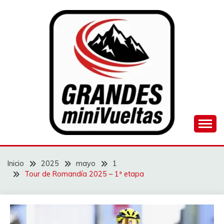
Saltar
al
contenido
Juego de ciclismo masculino y femenino
GRANDES
MINIVUELTAS
Inicio
2025
mayo
1
Tour de Romandía 2025 – 1ª etapa