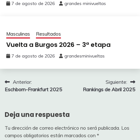
7 de agosto de 2026
grandes minivueltas
9
9
Adri_Mad
alfrdjcuak
94
213
1
RE
B
47
ZWIEHOFF Ben
10
10
Feringucho
Canabet
94
204
-6
H
JA
Masculinas
Resultados
mostrar completa
mostrar completa
61
PLAPP Luke
AL
Vuelta a Burgos 2026 – 3ª etapa
11
11
Yuberostar
Antonio_Málaga
94
204
18
GHEBREIGZABHIER
7 de agosto de 2026
grandesminivueltas
83
Amanuel
LI
12
12
padovan0
Vandebel
94
200
2
TOTAL
13
13
klapau
CIUDI
93
195
13
Navegación
Anterior:
Siguiente:
Eschborn-Frankfurt 2025
Rankings de Abril 2025
14
14
Sara Joel nil
Feringucho
93
193
Equipo del líder
6
de
entradas
TOT
Nombre
15
15
Josu93
padovan0
92
190
9
Equ
Deja una respuesta
EVENEPOEL
16
16
Grit enver
Adriel
91
185
2
SO
78
DeliriumTremens
292
21
Remco
QU
Tu dirección de correo electrónico no será publicada.
Los
17
17
Touche Amore
Touche Amore
89
184
10
campos obligatorios están marcados con
*
MARTINEZ