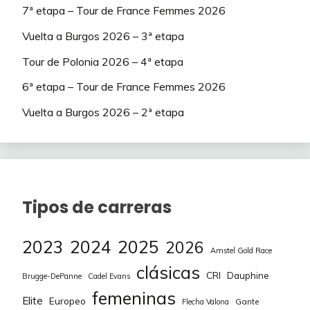
7ª etapa – Tour de France Femmes 2026
69
69
Kliel
Peña Kikilias
33
99
-16
Vuelta a Burgos 2026 – 3ª etapa
70
70
atp
Trasgus
33
99
14
Tour de Polonia 2026 – 4ª etapa
71
71
Marioarias95
Markelfdz
33
98
-11
6ª etapa – Tour de France Femmes 2026
72
72
Lpi
Marioarias95
32
98
-18
Vuelta a Burgos 2026 – 2ª etapa
73
73
Catacroc
Wggomezvpalf
31
97
-36
74
74
Eastway
Mallory
30
96
-23
75
75
Mallory
shinchan
29
94
-42
Tipos de carreras
76
76
carrelo
Fly
28
90
-44
2023
2024
2025
2026
Amstel Gold Race
77
77
elvis vive
Jorgemtnez
27
90
4
clásicas
CRI
Dauphine
Brugge-DePanne
Cadel Evans
78
78
Ganon
Fernanpopi
26
89
12
femeninas
Elite
Europeo
Gante
Flecha Valona