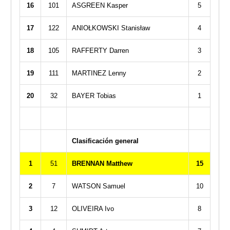
16
101
ASGREEN Kasper
5
17
122
ANIOŁKOWSKI Stanisław
4
18
105
RAFFERTY Darren
3
19
111
MARTINEZ Lenny
2
20
32
BAYER Tobias
1
Clasificación general
1
51
BRENNAN Matthew
15
2
7
WATSON Samuel
10
3
12
OLIVEIRA Ivo
8