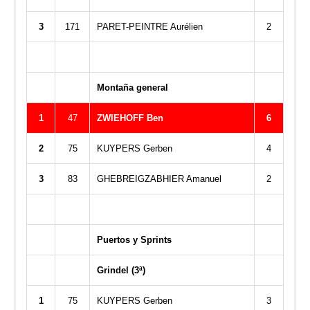
3
171
PARET-PEINTRE Aurélien
2
Montaña general
1
47
ZWIEHOFF Ben
6
2
75
KUYPERS Gerben
4
3
83
GHEBREIGZABHIER Amanuel
2
Puertos y Sprints
Grindel (3ª)
1
75
KUYPERS Gerben
3