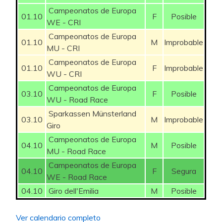
38
38
Alvarol
PRFOREVER
74
142
-25
Campeonatos de Europa
01.10
F
Posible
WE - CRI
39
39
walter
Yugo Uds
73
135
36
Campeonatos de Europa
01.10
M
Improbable
40
40
Gomez99
Balaverde19
72
134
-25
MU - CRI
Campeonatos de Europa
41
41
Botijito
Angelbauer15
70
130
01.10
F
Improbable
-2
WU - CRI
Campeonatos de Europa
42
42
Jkidd
Kliel
69
129
-19
03.10
F
Posible
WU - Road Race
43
43
Axel_Pleuger
SEARIBS
68
128
-26
Sparkassen Münsterland
03.10
M
Improbable
Giro
44
44
Paches19
Luis-donosti
67
128
45
Campeonatos de Europa
04.10
M
Posible
MU - Road Race
45
45
Omar Little
Gomez99
65
127
32
Campeonatos de Europa
04.10
F
Segura
46
46
Amitx
IBM
64
126
WE - Road Race
-3
04.10
Giro dell'Emilia
M
Posible
47
47
FGUARDIA
Amitx
59
126
16
Ver calendario completo
48
48
Winchester
Omar Little
58
126
16