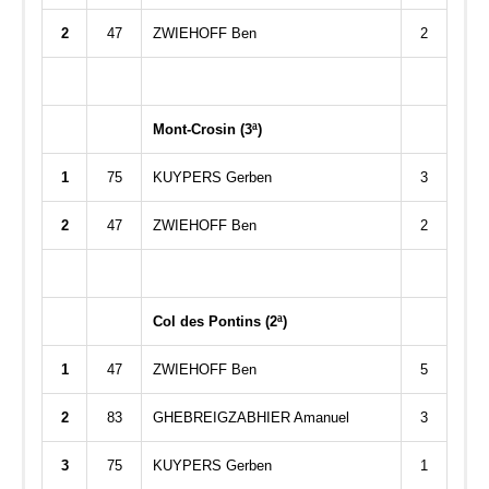
2
47
ZWIEHOFF Ben
2
Mont-Crosin (3ª)
1
75
KUYPERS Gerben
3
2
47
ZWIEHOFF Ben
2
Col des Pontins (2ª)
1
47
ZWIEHOFF Ben
5
2
83
GHEBREIGZABHIER Amanuel
3
3
75
KUYPERS Gerben
1