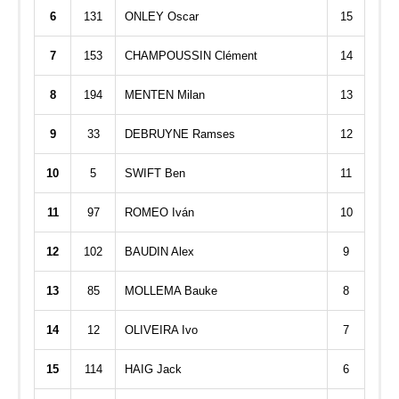
6
131
ONLEY Oscar
15
7
153
CHAMPOUSSIN Clément
14
8
194
MENTEN Milan
13
9
33
DEBRUYNE Ramses
12
10
5
SWIFT Ben
11
11
97
ROMEO Iván
10
12
102
BAUDIN Alex
9
13
85
MOLLEMA Bauke
8
14
12
OLIVEIRA Ivo
7
15
114
HAIG Jack
6