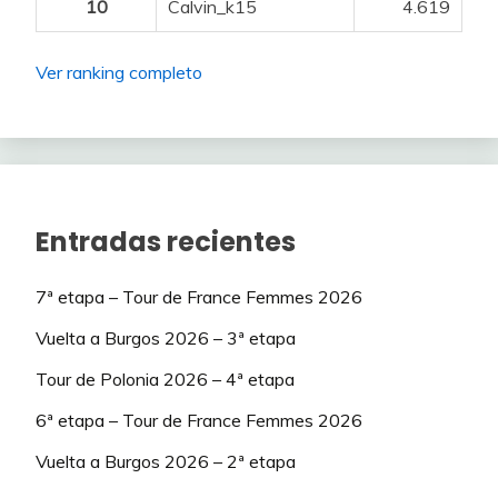
10
Calvin_k15
4.619
59
Axel_Pleuger
52
60
Arranz
52
Ver ranking completo
61
Dani_cj
44
62
Vandebel
42
63
AlexGP
40
Entradas recientes
64
Nasito
40
7ª etapa – Tour de France Femmes 2026
65
Luigi
38
Vuelta a Burgos 2026 – 3ª etapa
66
sercarde.92
38
Tour de Polonia 2026 – 4ª etapa
67
Adri_Mad
38
6ª etapa – Tour de France Femmes 2026
68
Leroy7
34
Vuelta a Burgos 2026 – 2ª etapa
69
Luis-donosti
34