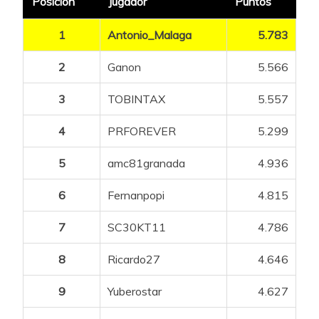
Posición
Jugador
Puntos
49
sauber
74
1
Antonio_Malaga
5.783
50
Surimi
73
2
Ganon
5.566
51
Petrovic100
72
3
TOBINTAX
5.557
52
erpakobasket
68
4
PRFOREVER
5.299
53
SC30KT11
68
5
amc81granada
4.936
54
Fly
62
6
Fernanpopi
4.815
55
Oso Pinoso
58
7
SC30KT11
4.786
56
CesarG
56
8
Ricardo27
4.646
57
Yulia Volkova
52
9
Yuberostar
4.627
58
Amitx
52