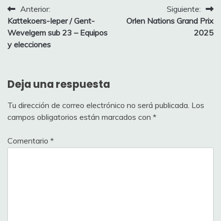
IEPER
Navegación
Anterior:
Siguiente:
Kattekoers-Ieper / Gent-
Orlen Nations Grand Prix
VAN KERCKHOVE
(pts
de
Pos
Jugador
Puntos
Wevelgem sub 23 – Equipos
2025
Hill)
120
Matisse
entradas
y elecciones
11
Joserrarodri
278
FRYDKJÆR Patrick
12
padovan0
278
147
Boje
Deja una respuesta
13
Gomez99
266
Tu dirección de correo electrónico no será publicada.
Los
campos obligatorios están marcados con
*
14
Josedin
252
67
BORGO Alessandro
Comentario
*
15
Pera Mayor
252
36
TOTAL
16
SEARIBS
252
17
Mallory
242
Manzano paga la
18
240
Coca