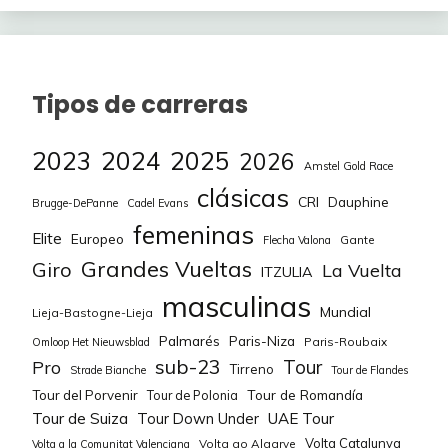
70
Galba
32
71
Monroe bell
32
Tipos de carreras
72
Ratamugre
28
2023
2024
2025
2026
Amstel Gold Race
73
Angelbauer15
28
clásicas
CRI
Dauphine
Brugge-DePanne
Cadel Evans
74
Yuberostar
28
femeninas
Elite
Europeo
Gante
Flecha Valona
75
Pacojobacho
28
Grandes Vueltas
Giro
La Vuelta
ITZULIA
masculinas
Mundial
Lieja-Bastogne-Lieja
Palmarés
Paris-Niza
Paris-Roubaix
Omloop Het Nieuwsblad
sub-23
Tour
Pro
Tirreno
Strade Bianche
Tour de Flandes
Tour de Romandía
Tour del Porvenir
Tour de Polonia
Tour de Suiza
Tour Down Under
UAE Tour
Volta Catalunya
Volta ao Algarve
Volta a la Comunitat Valenciana