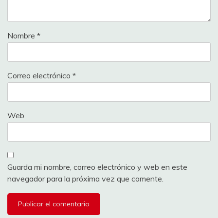
19
Vanderjaime
240
Nombre
*
20
Sibaris
228
21
Pepet76
226
Correo electrónico
*
22
Ganon
222
23
Wapimach bike
216
Web
24
Grit enver
212
25
FGUARDIA
212
Guarda mi nombre, correo electrónico y web en este
26
Txuki72
212
navegador para la próxima vez que comente.
27
Victor1000
210
28
aalberdi25
203