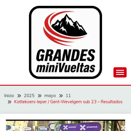
Saltar
al
contenido
Juego de ciclismo masculino y femenino
GRANDES
MINIVUELTAS
Inicio
2025
mayo
11
Kattekoers-Ieper / Gent-Wevelgem sub 23 – Resultados