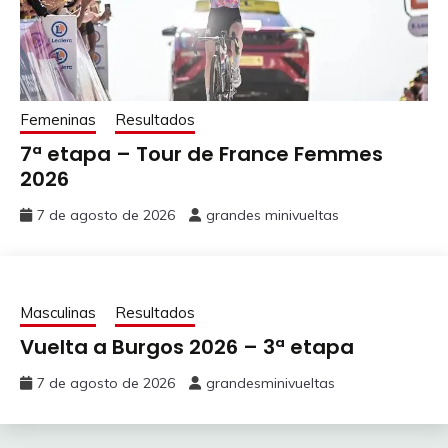
3
klapau
365
20
1
DOLVEN Halvor
4
amc81granada
362
15
5
Touche Amore
322
10
Femeninas
Resultados
7ª etapa – Tour de France Femmes
6
Calvin_k15
320
5
8
DOCKX Aaron
2026
7
Marhiased
314
3
7 de agosto de 2026
grandes minivueltas
VANEECKHOUTTE
8
Buffy71
301
1
36
Victor
9
Trasgus
290
1
Masculinas
Resultados
10
PRFOREVER
282
1
Vuelta a Burgos 2026 – 3ª etapa
7 de agosto de 2026
grandesminivueltas
mostrar completa
97
BOICHIS Adrien
GENT-WEVELGEM / KATTEKOERS
clasificación