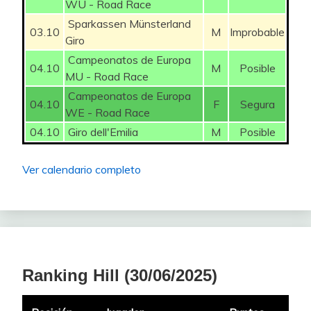
WU - Road Race
39
Botijito
114
Sparkassen Münsterland
03.10
M
Improbable
Giro
40
Cana bet
102
Campeonatos de Europa
04.10
M
Posible
MU - Road Race
41
TXIN
98
Campeonatos de Europa
04.10
F
Segura
42
Yugo Uds
88
WE - Road Race
04.10
Giro dell'Emilia
M
Posible
43
Nikola Sarcevic
86
Ver calendario completo
44
aldebaran
82
45
IBM
80
46
Rubomugue95
80
47
maci_sinkope
74
Ranking Hill (30/06/2025)
48
CIUDI
74