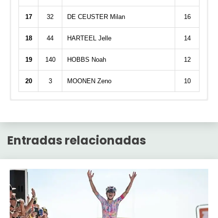
17
32
DE CEUSTER Milan
16
18
44
HARTEEL Jelle
14
19
140
HOBBS Noah
12
20
3
MOONEN Zeno
10
GENT-WEVELGEM / KATTEKOERS IEPER
Par
TOT
Nombre
TOP 10
Entradas relacionadas
(pts
Pos
Jugador
Puntos
7
Cid_Campeador
OK
542
10
REMIJN Senna
Hill)
1
Cid_Campeador
542
30
SCHWARZBACHER
137
Matthias
2
Antonio_Málaga
405
25