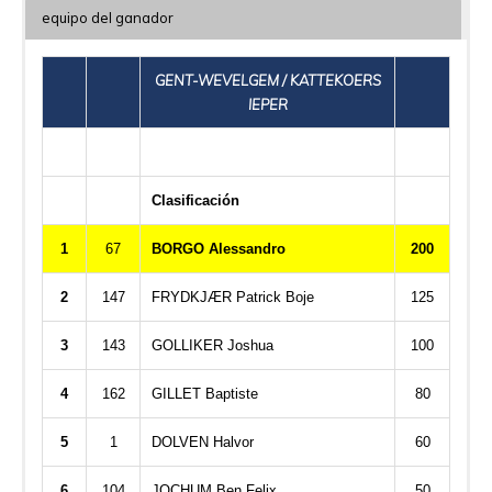
equipo del ganador
GENT-WEVELGEM / KATTEKOERS
IEPER
Clasificación
1
67
BORGO Alessandro
200
2
147
FRYDKJÆR Patrick Boje
125
3
143
GOLLIKER Joshua
100
4
162
GILLET Baptiste
80
5
1
DOLVEN Halvor
60
6
104
JOCHUM Ben Felix
50