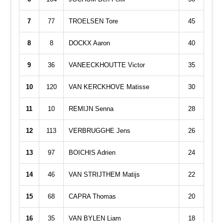
7
77
TROELSEN Tore
45
8
8
DOCKX Aaron
40
9
36
VANEECKHOUTTE Victor
35
10
120
VAN KERCKHOVE Matisse
30
11
10
REMIJN Senna
28
12
113
VERBRUGGHE Jens
26
13
97
BOICHIS Adrien
24
14
46
VAN STRIJTHEM Matijs
22
15
68
CAPRA Thomas
20
16
35
VAN BYLEN Liam
18