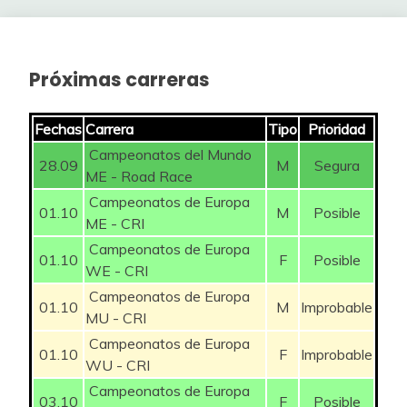
29
Borborka
199
30
Sara Joel nil ok
193
Próximas carreras
31
Sara Joel nil
190
Fechas
Carrera
Tipo
Prioridad
32
MartensitaRevenida
190
Campeonatos del Mundo
28.09
M
Segura
ME - Road Race
33
TOBINTAX
187
Campeonatos de Europa
01.10
M
Posible
ME - CRI
34
DeliriumTremens
177
Campeonatos de Europa
01.10
F
Posible
35
AURIA
165
WE - CRI
Campeonatos de Europa
01.10
M
Improbable
36
walter
165
MU - CRI
Campeonatos de Europa
37
alfrdjcuak
152
01.10
F
Improbable
WU - CRI
38
Juank_09
148
Campeonatos de Europa
03.10
F
Posible