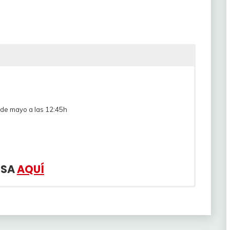
 de mayo a las 12:45h
LSA
AQUÍ
uipo
Precio
tto Development Team (CT)
650