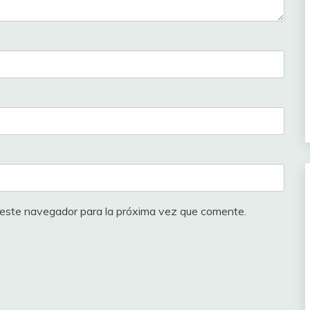
uipo Finisher – Kern Pharma (CLUB)
75
uipo Finisher – Kern Pharma (CLUB)
50
 Étupes (CLUB)
100
 Étupes (CLUB)
125
 Étupes (CLUB)
100
 Étupes (CLUB)
100
 Étupes (CLUB)
50
 este navegador para la próxima vez que comente.
 Étupes (CLUB)
50
 Chemicals – Experza (CLUB)
50
 Chemicals – Experza (CLUB)
150