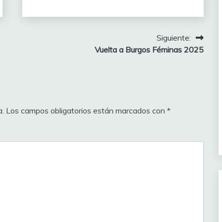
am Technipes #inEmiliaRomagna (CT)
75
lombia (NAT)
250
Siguiente:
lombia (NAT)
50
Vuelta a Burgos Féminas 2025
lombia (NAT)
75
lombia (NAT)
50
lombia (NAT)
125
a.
Los campos obligatorios están marcados con
*
lombia (NAT)
175
uipo Finisher – Kern Pharma (CLUB)
125
uipo Finisher – Kern Pharma (CLUB)
50
uipo Finisher – Kern Pharma (CLUB)
150
uipo Finisher – Kern Pharma (CLUB)
50