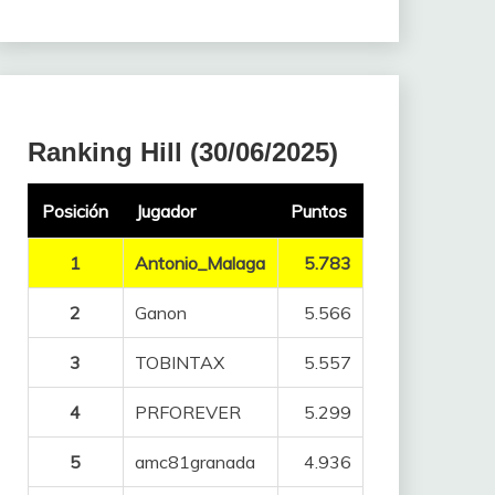
Ranking Hill (30/06/2025)
Posición
Jugador
Puntos
1
Antonio_Malaga
5.783
2
Ganon
5.566
3
TOBINTAX
5.557
4
PRFOREVER
5.299
5
amc81granada
4.936