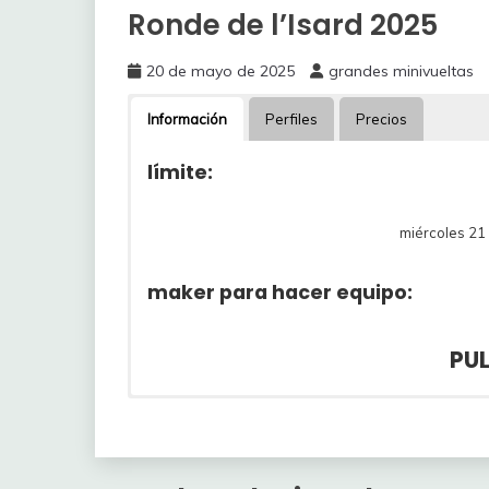
Ronde de l’Isard 2025
20 de mayo de 2025
grandes minivueltas
Información
Perfiles
Precios
límite:
miércoles 21
maker para hacer equipo:
PU
1ª etapa
Código
Ciclista
Eq
1
WIDAR Jarno
Lo