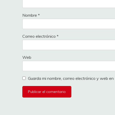
35
DUCLOS-LASSALLE Hugo
Eq
Nombre
*
36
MARTÍN Raúl
Eq
41
JEAN Victor
CC
Correo electrónico
*
42
SEKSE Jørgen
CC
43
VUILLIER Axel
CC
Web
44
SMITH Adam
CC
45
ANDRÉ Gaspard
CC
Guarda mi nombre, correo electrónico y web en
46
LEVON Eliott
CC
51
LEMAN Seppe
DL
52
NIJS Milan
DL