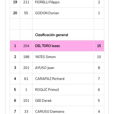
19
211
FIORELLI Filippo
2
20
55
GODON Dorian
1
Clasificación general
1
204
DEL TORO Isaac
15
2
188
YATES Simon
10
3
201
AYUSO Juan
8
4
61
CARAPAZ Richard
7
5
1
ROGLIČ Primož
6
6
101
GEE Derek
5
7
33
CARUSO Damiano
4