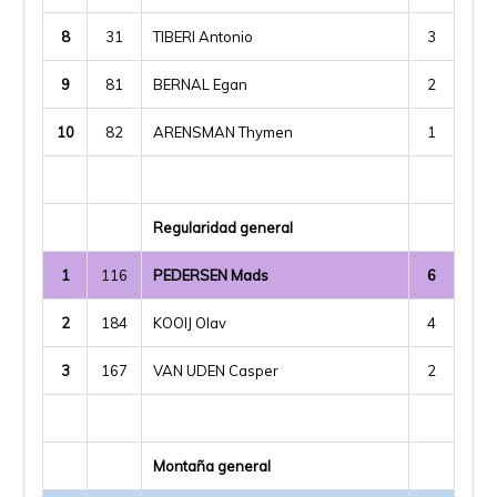
8
31
TIBERI Antonio
3
9
81
BERNAL Egan
2
10
82
ARENSMAN Thymen
1
Regularidad general
1
116
PEDERSEN Mads
6
2
184
KOOIJ Olav
4
3
167
VAN UDEN Casper
2
Montaña general