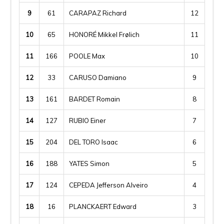
9
61
CARAPAZ Richard
12
10
65
HONORÉ Mikkel Frølich
11
11
166
POOLE Max
10
12
33
CARUSO Damiano
9
13
161
BARDET Romain
8
14
127
RUBIO Einer
7
15
204
DEL TORO Isaac
6
16
188
YATES Simon
5
17
124
CEPEDA Jefferson Alveiro
4
18
16
PLANCKAERT Edward
3