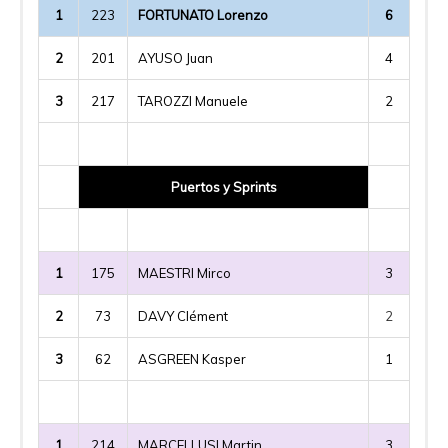
1
223
FORTUNATO Lorenzo
6
2
201
AYUSO Juan
4
3
217
TAROZZI Manuele
2
Puertos y Sprints
1
175
MAESTRI Mirco
3
2
73
DAVY Clément
2
3
62
ASGREEN Kasper
1
1
214
MARCELLUSI Martin
3