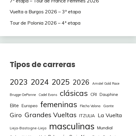
7ª etapa – Tour de France Femmes 2026
WNT Pro
57
ZSANKÓ Petra
75
Vuelta a Burgos 2026 – 3ª etapa
Cycling Team
(WTW)
Tour de Polonia 2026 – 4ª etapa
EF Education-
61
BERTON Nina
Cannondale
75
(PRW)
EF Education-
Tipos de carreras
62
CADZOW Kim
Cannondale
175
(PRW)
2023
2024
2025
2026
Amstel Gold Race
EF Education-
clásicas
63
EWERS Veronica
Cannondale
125
CRI
Dauphine
Brugge-DePanne
Cadel Evans
(PRW)
femeninas
Elite
Europeo
Gante
Flecha Valona
EF Education-
Grandes Vueltas
Giro
La Vuelta
ITZULIA
64
KINGMA Maya
Cannondale
50
masculinas
(PRW)
Mundial
Lieja-Bastogne-Lieja