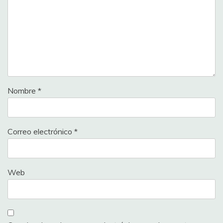
BRILLANTE
Aromitalia 3T
23
50
ROMEO Lucia
Vaiano (CTW)
Aromitalia 3T
24
LELEIVYTĖ Rasa
75
Vaiano (CTW)
Aromitalia 3T
Nombre
*
25
MILAKI Argiro
50
Vaiano (CTW)
Aromitalia 3T
26
TSERAKH Hanna
50
Vaiano (CTW)
Correo electrónico
*
VENERUCCI
Aromitalia 3T
27
50
Valentina
Vaiano (CTW)
Web
BePink – Imatra
CASAGRANDA
31
– Bongioanni
100
Andrea
(WTW)