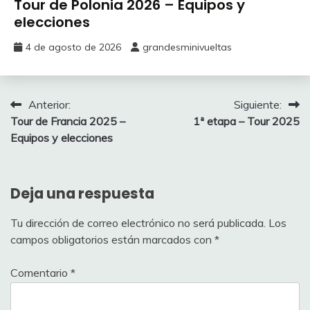
Tour de Polonia 2026 – Equipos y
AG Insurance –
elecciones
14
GIGANTE Sarah
Soudal Team
150
(WTW)
4 de agosto de 2026
grandesminivueltas
AG Insurance –
15
MANLY Alexandra
Soudal Team
125
(WTW)
Navegación
Anterior:
Siguiente:
Tour de Francia 2025 –
1ª etapa – Tour 2025
de
AG Insurance –
Equipos y elecciones
16
MASETTI Gaia
Soudal Team
75
entradas
(WTW)
Deja una respuesta
AG Insurance –
17
ŽIGART Urška
Soudal Team
175
(WTW)
Tu dirección de correo electrónico no será publicada.
Los
campos obligatorios están marcados con
*
Aromitalia 3T
21
AFFOLATI Irene
50
Vaiano (CTW)
Comentario
*
Aromitalia 3T
22
BONINI Fanny
50
Vaiano (CTW)