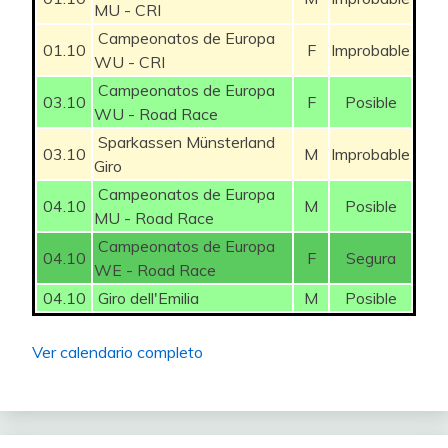
MU - CRI
37
VALTULINI Elisa
– Bongioanni
50
Campeonatos de Europa
(WTW)
01.10
F
Improbable
WU - CRI
CANYON//SRAM
Campeonatos de Europa
03.10
F
Posible
41
CONSONNI Chiara
zondacrypto
250
WU - Road Race
(WTW)
Sparkassen Münsterland
03.10
M
Improbable
Giro
CANYON//SRAM
CROMWELL
42
zondacrypto
100
Campeonatos de Europa
Tiffany
04.10
M
Posible
(WTW)
MU - Road Race
Campeonatos de Europa
CANYON//SRAM
04.10
F
Segura
WE - Road Race
43
CZAPLA Justyna
zondacrypto
75
04.10
Giro dell'Emilia
M
Posible
(WTW)
CANYON//SRAM
Ver calendario completo
LUDWIG Cecilie
44
zondacrypto
175
Uttrup
(WTW)
CANYON//SRAM
NIEDERMAIER