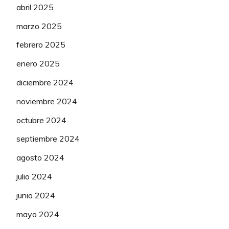
Fenix –
abril 2025
ROOIJAKKERS
83
Deceuninck
150
Pauliena
(WTW)
marzo 2025
febrero 2025
Fenix –
SCHREMPF
84
Deceuninck
50
enero 2025
Carina
(WTW)
diciembre 2024
Fenix –
SCHWEINBERGER
noviembre 2024
85
Deceuninck
125
Christina
(WTW)
octubre 2024
Fenix –
septiembre 2024
86
TRUYEN Marthe
Deceuninck
75
agosto 2024
(WTW)
julio 2024
Fenix –
VAN ALPHEN
87
Deceuninck
50
junio 2024
Aniek
(WTW)
mayo 2024
Human