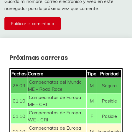
Guarda mi nombre, correo electrónico y web en este
BePink – Imatra
navegador para la próxima vez que comente.
32
EBRAS Elisabeth
– Bongioanni
75
(WTW)
BePink – Imatra
33
JENČUŠOVÁ Nora
– Bongioanni
50
(WTW)
BePink – Imatra
Próximas carreras
34
LAPORTA Linda
– Bongioanni
50
(WTW)
Fechas
Carrera
Tipo
Prioridad
BePink – Imatra
Campeonatos del Mundo
28.09
M
Segura
35
SEGATO Gaia
– Bongioanni
50
ME - Road Race
(WTW)
Campeonatos de Europa
01.10
M
Posible
ME - CRI
BePink – Imatra
UITERWIJK
36
– Bongioanni
50
Campeonatos de Europa
WINKEL Meike
01.10
F
Posible
(WTW)
WE - CRI
Campeonatos de Europa
BePink – Imatra
01.10
M
Improbable