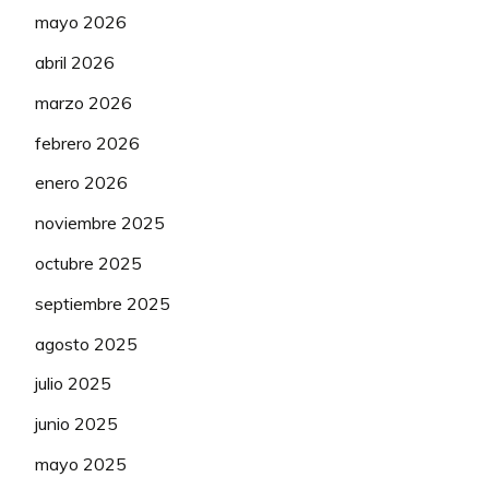
FDJ – SUEZ
mayo 2026
74
GERY Célia
50
(WTW)
abril 2026
FDJ – SUEZ
marzo 2026
75
MUZIC Évita
225
(WTW)
febrero 2026
FDJ – SUEZ
76
RAYER Eglantine
50
enero 2026
(WTW)
noviembre 2025
FDJ – SUEZ
77
VIGILIA Alessia
75
(WTW)
octubre 2025
septiembre 2025
Fenix –
81
KASTELIJN Yara
Deceuninck
200
agosto 2025
(WTW)
julio 2025
Fenix –
82
CASASOLA Sara
Deceuninck
75
junio 2025
(WTW)
mayo 2025