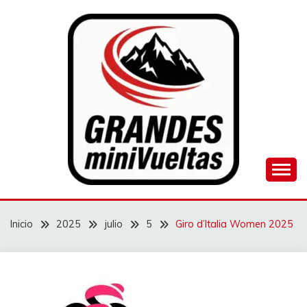
Saltar
al
contenido
Juego de ciclismo masculino y femenino
GRANDES
MINIVUELTAS
Inicio
2025
julio
5
Giro d’Italia Women 2025