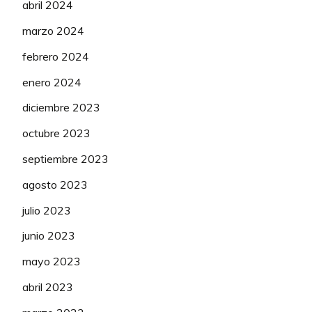
abril 2024
91
EDWARDS Ruth
Powered
75
Health (WTW)
marzo 2024
Human
febrero 2024
92
BLANCO Iurani
Powered
50
enero 2024
Health (WTW)
diciembre 2023
Human
93
BORGHESI Giada
Powered
100
octubre 2023
Health (WTW)
septiembre 2023
Human
agosto 2023
94
CIPRESSI Carlotta
Powered
50
Health (WTW)
julio 2023
junio 2023
Human
MALCOTTI
95
Powered
75
Barbara
mayo 2023
Health (WTW)
abril 2023
Human
96
RAGUSA Katia
Powered
75