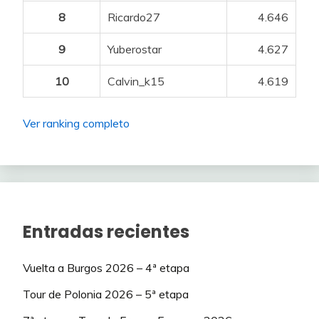
CERATIZIT –
8
Ricardo27
4.646
WNT Pro
53
HARTMANN Elena
75
Cycling Team
9
Yuberostar
4.627
(WTW)
10
Calvin_k15
4.619
CERATIZIT –
JASKULSKA
WNT Pro
54
75
Marta
Cycling Team
Ver ranking completo
(WTW)
CERATIZIT –
MIERMONT
WNT Pro
55
50
Dilyxine
Cycling Team
(WTW)
Entradas recientes
CERATIZIT –
WNT Pro
56
VAN DAM Sarah
75
Vuelta a Burgos 2026 – 4ª etapa
Cycling Team
(WTW)
Tour de Polonia 2026 – 5ª etapa
CERATIZIT –