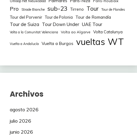
Palmarés
Paris-Niza
Paris-Roubaix
Omloop Het Nieuwsblad
EF Education-
sub-23
Tour
Pro
Tirreno
65
KNAVEN Mirre
Cannondale
50
Strade Bianche
Tour de Flandes
(PRW)
Tour de Romandía
Tour del Porvenir
Tour de Polonia
Tour de Suiza
Tour Down Under
UAE Tour
EF Education-
Volta Catalunya
Volta ao Algarve
Volta a la Comunitat Valenciana
66
ROY Sarah
Cannondale
100
WT
vueltas
(PRW)
Vuelta a Burgos
Vuelta a Andalucía
EF Education-
VAN DER WOLF
67
Cannondale
75
Babette
(PRW)
FDJ – SUEZ
71
LABOUS Juliette
325
(WTW)
Archivos
FDJ – SUEZ
72
ADEGEEST Loes
75
agosto 2026
(WTW)
julio 2026
FDJ – SUEZ
73
CURINIER Léa
75
(WTW)
junio 2026