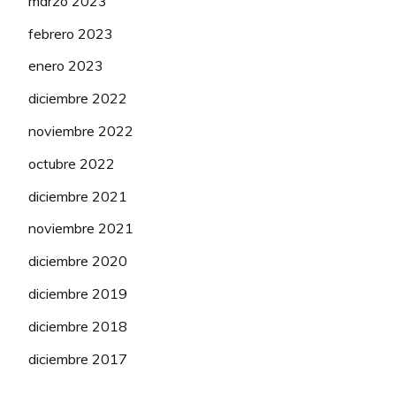
marzo 2023
Health (WTW)
febrero 2023
Human
enero 2023
97
ZANARDI Silvia
Powered
125
Health (WTW)
diciembre 2022
noviembre 2022
Isolmant –
101
ARICI Sofia
Premac –
50
octubre 2022
Vittoria (CTW)
diciembre 2021
Isolmant –
noviembre 2021
102
CURNIS Valeria
Premac –
50
Vittoria (CTW)
diciembre 2020
Isolmant –
diciembre 2019
103
PEPOLI Sara
Premac –
50
diciembre 2018
Vittoria (CTW)
diciembre 2017
PIERGIOVANNI
Isolmant –
104
Federica
Premac –
50